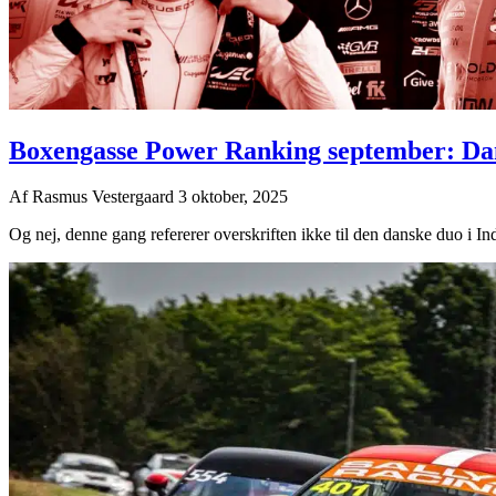
Boxengasse Power Ranking september: Da
Af
Rasmus Vestergaard
3 oktober, 2025
Og nej, denne gang refererer overskriften ikke til den danske duo i I