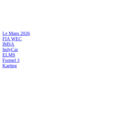
Videre
til
indhold
Le Mans 2026
FIA WEC
IMSA
IndyCar
ELMS
Formel 3
Karting
DANSK MOTORSPORT
INTERNATIONAL MOTORSPORT
ARTIKELSERIER