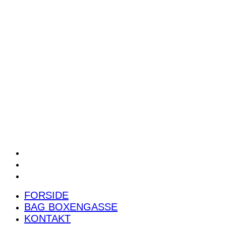
POWER RANKING
PODCAST
PRESSEMEDDELELSER
BILTEST
FORSIDE
BAG BOXENGASSE
KONTAKT
FORSIDE
BAG BOXENGASSE
KONTAKT