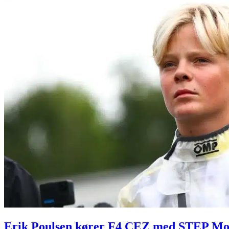
Erik Poulsen kører F4 CEZ med STEP Mo