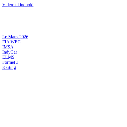
Videre til indhold
Le Mans 2026
FIA WEC
IMSA
IndyCar
ELMS
Formel 3
Karting
DANSK MOTORSPORT
INTERNATIONAL MOTORSPORT
ARTIKELSERIER