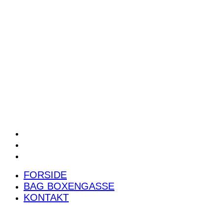
POWER RANKING
PODCAST
PRESSEMEDDELELSER
BILTEST
FORSIDE
BAG BOXENGASSE
KONTAKT
FORSIDE
BAG BOXENGASSE
KONTAKT