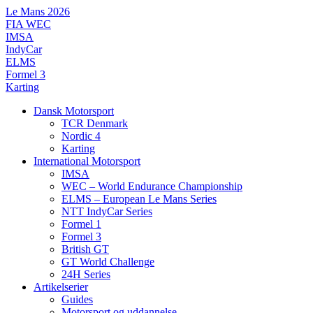
Videre
Le Mans 2026
til
FIA WEC
indhold
IMSA
IndyCar
ELMS
Formel 3
Karting
Dansk Motorsport
TCR Denmark
Nordic 4
Karting
International Motorsport
IMSA
WEC – World Endurance Championship
ELMS – European Le Mans Series
NTT IndyCar Series
Formel 1
Formel 3
British GT
GT World Challenge
24H Series
Artikelserier
Guides
Motorsport og uddannelse