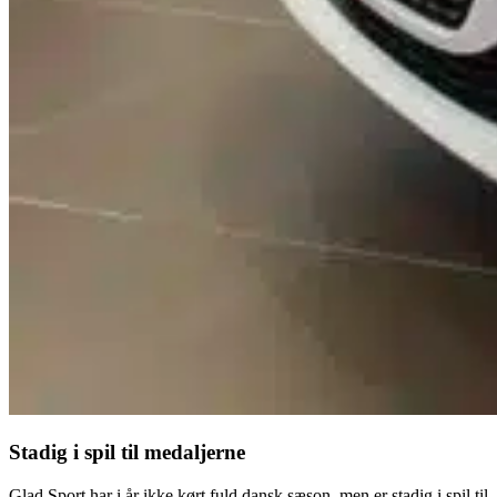
Stadig i spil til medaljerne
Glad Sport har i år ikke kørt fuld dansk sæson, men er stadig i spil til