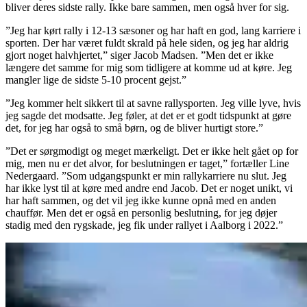
bliver deres sidste rally. Ikke bare sammen, men også hver for sig.
”Jeg har kørt rally i 12-13 sæsoner og har haft en god, lang karriere i
sporten. Der har været fuldt skrald på hele siden, og jeg har aldrig
gjort noget halvhjertet,” siger Jacob Madsen. ”Men det er ikke
længere det samme for mig som tidligere at komme ud at køre. Jeg
mangler lige de sidste 5-10 procent gejst.”
”Jeg kommer helt sikkert til at savne rallysporten. Jeg ville lyve, hvis
jeg sagde det modsatte. Jeg føler, at det er et godt tidspunkt at gøre
det, for jeg har også to små børn, og de bliver hurtigt store.”
”Det er sørgmodigt og meget mærkeligt. Det er ikke helt gået op for
mig, men nu er det alvor, for beslutningen er taget,” fortæller Line
Nedergaard. ”Som udgangspunkt er min rallykarriere nu slut. Jeg
har ikke lyst til at køre med andre end Jacob. Det er noget unikt, vi
har haft sammen, og det vil jeg ikke kunne opnå med en anden
chauffør. Men det er også en personlig beslutning, for jeg døjer
stadig med den rygskade, jeg fik under rallyet i Aalborg i 2022.”