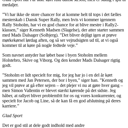
medaljer.
”Vi har ikke de store chancer for at komme helt til tops i det fælles
mesterskab i Dansk Super Rally, men hvis vi kommer igennem
Rally Stoholm, har vi en god chance for at blive mestre i Rally2-
klassen,” siger Kenneth Madsen (Slagelse), der atter starter sammen
med Mads Dalsager (Solbjerg). ”Det bliver dejligt igen at prøve
mørkekørsel lørdag aften, og så ser vejrudsigten ud til, at vi også
kommer til at køre på nogle fedtede veje.”
Som navnet antyder har løbet base i byen Stoholm mellem
Holstebro, Skive og Viborg. Og den kender Mads Dalsager rigtig
godt.
”Stoholm er lidt specielt for mig, for jeg har jo i en del år kørt
sammen med Jan Petersen, der bor i byen,” siger han. ”Kenneth og
jeg vil prøve at gå efter sejren – det plejer vi nu at gøre hver gang –
men Simon Vallentin er blevet stærkt kørende på det sidste. Jeg
håber, at rallyet bliver problemfrit for os og vores konkurrenter, og
specielt for Jacob og Line, så de kan få en god afslutning på deres
karriere.”
Glad Sport
Det er god stil at dele godt indhold med andre