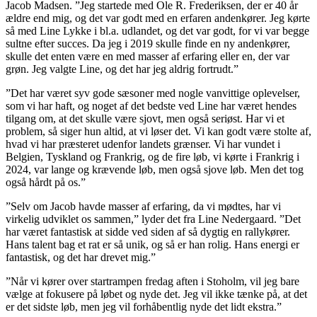
Jacob Madsen. ”Jeg startede med Ole R. Frederiksen, der er 40 år
ældre end mig, og det var godt med en erfaren andenkører. Jeg kørte
så med Line Lykke i bl.a. udlandet, og det var godt, for vi var begge
sultne efter succes. Da jeg i 2019 skulle finde en ny andenkører,
skulle det enten være en med masser af erfaring eller en, der var
grøn. Jeg valgte Line, og det har jeg aldrig fortrudt.”
”Det har været syv gode sæsoner med nogle vanvittige oplevelser,
som vi har haft, og noget af det bedste ved Line har været hendes
tilgang om, at det skulle være sjovt, men også seriøst. Har vi et
problem, så siger hun altid, at vi løser det. Vi kan godt være stolte af,
hvad vi har præsteret udenfor landets grænser. Vi har vundet i
Belgien, Tyskland og Frankrig, og de fire løb, vi kørte i Frankrig i
2024, var lange og krævende løb, men også sjove løb. Men det tog
også hårdt på os.”
”Selv om Jacob havde masser af erfaring, da vi mødtes, har vi
virkelig udviklet os sammen,” lyder det fra Line Nedergaard. ”Det
har været fantastisk at sidde ved siden af så dygtig en rallykører.
Hans talent bag et rat er så unik, og så er han rolig. Hans energi er
fantastisk, og det har drevet mig.”
”Når vi kører over startrampen fredag aften i Stoholm, vil jeg bare
vælge at fokusere på løbet og nyde det. Jeg vil ikke tænke på, at det
er det sidste løb, men jeg vil forhåbentlig nyde det lidt ekstra.”