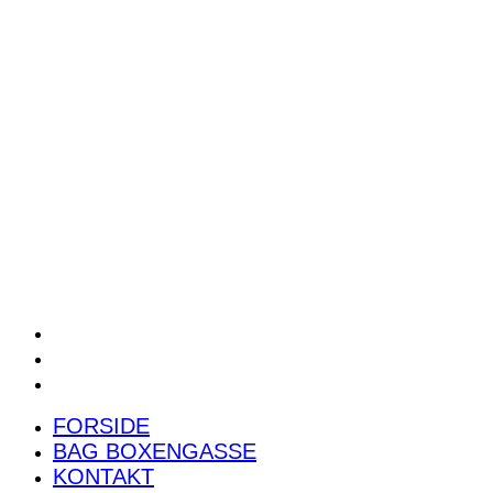
POWER RANKING
PODCAST
PRESSEMEDDELELSER
BILTEST
FORSIDE
BAG BOXENGASSE
KONTAKT
FORSIDE
BAG BOXENGASSE
KONTAKT