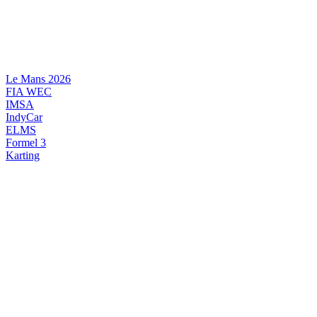
Videre
til
indhold
Le Mans 2026
FIA WEC
IMSA
IndyCar
ELMS
Formel 3
Karting
DANSK MOTORSPORT
INTERNATIONAL MOTORSPORT
ARTIKELSERIER