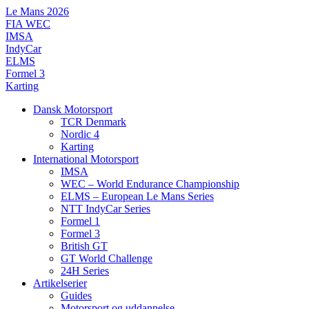
Videre
Le Mans 2026
til
FIA WEC
indhold
IMSA
IndyCar
ELMS
Formel 3
Karting
Dansk Motorsport
TCR Denmark
Nordic 4
Karting
International Motorsport
IMSA
WEC – World Endurance Championship
ELMS – European Le Mans Series
NTT IndyCar Series
Formel 1
Formel 3
British GT
GT World Challenge
24H Series
Artikelserier
Guides
Motorsport og uddannelse