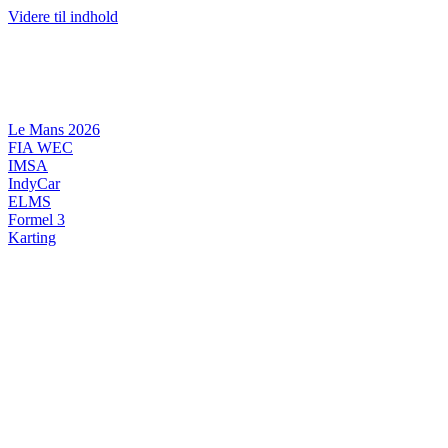
Videre til indhold
Le Mans 2026
FIA WEC
IMSA
IndyCar
ELMS
Formel 3
Karting
DANSK MOTORSPORT
INTERNATIONAL MOTORSPORT
ARTIKELSERIER