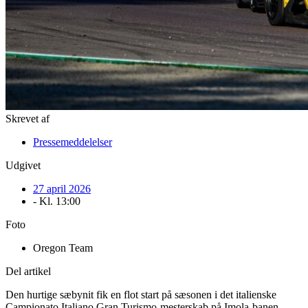
Skrevet af
Pressemeddelelser
Udgivet
27 april 2026
- Kl.
13:00
Foto
Oregon Team
Del artikel
Den hurtige sæbynit fik en flot start på sæsonen i det italienske
Campionato Italiano Gran Turismo-mesterskab på Imola-banen.