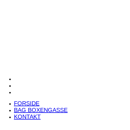
POWER RANKING
PODCAST
PRESSEMEDDELELSER
BILTEST
FORSIDE
BAG BOXENGASSE
KONTAKT
FORSIDE
BAG BOXENGASSE
KONTAKT