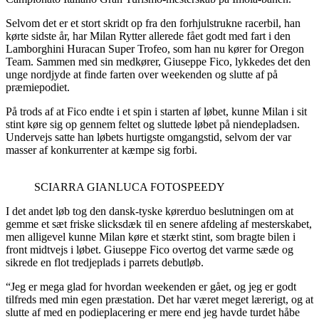
Selvom det er et stort skridt op fra den forhjulstrukne racerbil, han
kørte sidste år, har Milan Rytter allerede fået godt med fart i den
Lamborghini Huracan Super Trofeo, som han nu kører for Oregon
Team. Sammen med sin medkører, Giuseppe Fico, lykkedes det den
unge nordjyde at finde farten over weekenden og slutte af på
præmiepodiet.
På trods af at Fico endte i et spin i starten af løbet, kunne Milan i sit
stint køre sig op gennem feltet og sluttede løbet på niendepladsen.
Undervejs satte han løbets hurtigste omgangstid, selvom der var
masser af konkurrenter at kæmpe sig forbi.
SCIARRA GIANLUCA FOTOSPEEDY
I det andet løb tog den dansk-tyske kørerduo beslutningen om at
gemme et sæt friske slicksdæk til en senere afdeling af mesterskabet,
men alligevel kunne Milan køre et stærkt stint, som bragte bilen i
front midtvejs i løbet. Giuseppe Fico overtog det varme sæde og
sikrede en flot tredjeplads i parrets debutløb.
“Jeg er mega glad for hvordan weekenden er gået, og jeg er godt
tilfreds med min egen præstation. Det har været meget lærerigt, og at
slutte af med en podieplacering er mere end jeg havde turdet håbe