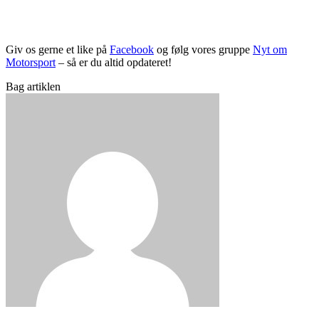
Giv os gerne et like på
Facebook
og følg vores gruppe
Nyt om
Motorsport
– så er du altid opdateret!
Bag artiklen