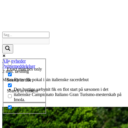
Alle nyheder
Pressemeddelelser
Exact matches only
2 min. læsning
Milan Rytter fik pokal i sin italienske racerdebut
Search in title
Den hurtige sæbynit fik en flot start på sæsonen i det
Search in content
italienske Campionato Italiano Gran Turismo-mesterskab på
Imola.