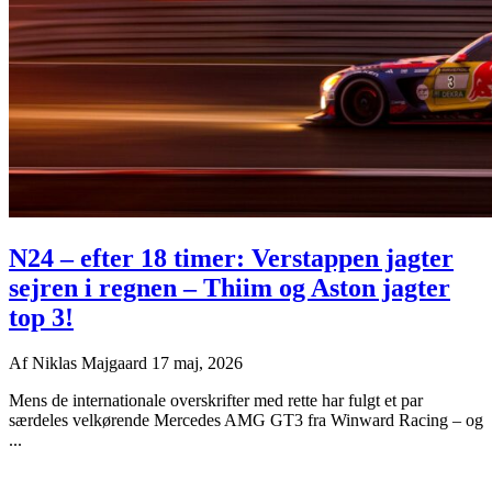
N24 – efter 18 timer: Verstappen jagter
sejren i regnen – Thiim og Aston jagter
top 3!
Af
Niklas Majgaard
17 maj, 2026
Mens de internationale overskrifter med rette har fulgt et par
særdeles velkørende Mercedes AMG GT3 fra Winward Racing – og
...