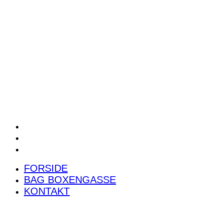
POWER RANKING
PODCAST
PRESSEMEDDELELSER
BILTEST
FORSIDE
BAG BOXENGASSE
KONTAKT
FORSIDE
BAG BOXENGASSE
KONTAKT