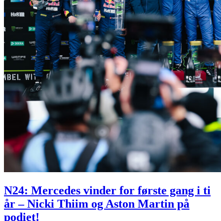
N24: Mercedes vinder for første gang i ti
år – Nicki Thiim og Aston Martin på
podiet!