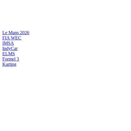
Videre
til
indhold
Le Mans 2026
FIA WEC
IMSA
IndyCar
ELMS
Formel 3
Karting
DANSK MOTORSPORT
INTERNATIONAL MOTORSPORT
ARTIKELSERIER