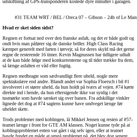
udskiftning af GPS-transponderen kostede dyre minutter i garagen.
#31 TEAM WRT / BEL / Oreca 07 – Gibson – 24h of Le Mans –
Hvad er sket siden sidst?
Regnen er fortsat ned over den franske asfalt, og det er både godt og
ondt hvis man påfører sig de danske briller. High Class Racing
kæmper generelt med farten i tørvejr, så for deres skyld må det gerne
regne de resterende 16 timer. Kevin Magnussen har tidligere udtalt
at de kan både følge med konkurrenterne og til tider trække fra dem,
så længe asfalten er våd eller fugtig.
Regnen medbragte som sædvandligt flere uheld, nogle mere
spektakulære end andre. Blandt andet var Sophia Floersch i bil #1
involveret i et større uheld, da hun holdt på tværs af vejen. #74 kørte
direkte ind i hende, da hun eftersigende ikke var synlig i det
tusmørke som havde sænket sig over banen. Fra adskillige vinkler
lignede det dog at #74 sagtens kunne have undveget længe før
uheldet skete.
Trods problemer med koblingen, lå Mikkel Jensen og resten af #57-
teamet længe i front for GTE AM klassen. Noget kunne tyde på at
koblingsproblemet enten var gået i sig selv igen, eller at teamet
havde fundet en måde at omgå problemet på, det blev dog senere