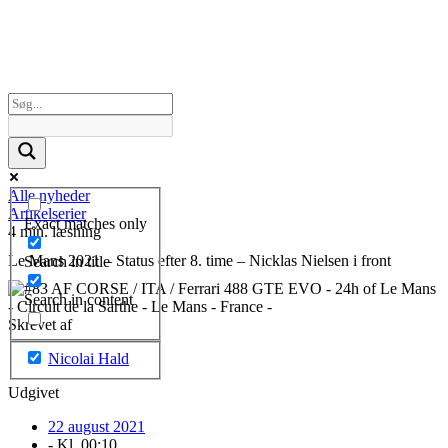
Alle nyheder
Artikelserier
Exact matches only
4 min. læsning
Le Mans 2021 – Status efter 8. time – Nicklas Nielsen i front
Search in title
Search in content
Skrevet af
Nicolai Hald
Udgivet
22 august 2021
- Kl.
00:10