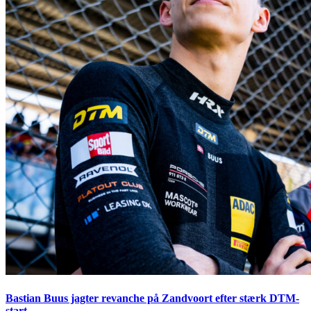
Bastian Buus jagter revanche på Zandvoort efter stærk DTM-
start