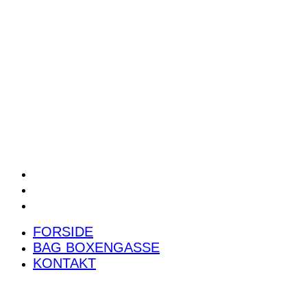
POWER RANKING
PODCAST
PRESSEMEDDELELSER
BILTEST
FORSIDE
BAG BOXENGASSE
KONTAKT
FORSIDE
BAG BOXENGASSE
KONTAKT