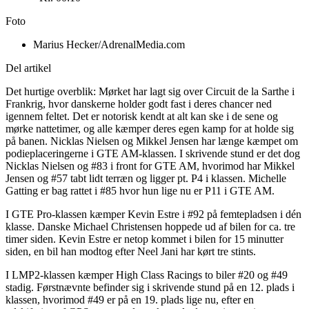
Foto
Marius Hecker/AdrenalMedia.com
Del artikel
Det hurtige overblik: Mørket har lagt sig over Circuit de la Sarthe i
Frankrig, hvor danskerne holder godt fast i deres chancer ned
igennem feltet. Det er notorisk kendt at alt kan ske i de sene og
mørke nattetimer, og alle kæmper deres egen kamp for at holde sig
på banen. Nicklas Nielsen og Mikkel Jensen har længe kæmpet om
podieplaceringerne i GTE AM-klassen. I skrivende stund er det dog
Nicklas Nielsen og #83 i front for GTE AM, hvorimod har Mikkel
Jensen og #57 tabt lidt terræn og ligger pt. P4 i klassen. Michelle
Gatting er bag rattet i #85 hvor hun lige nu er P11 i GTE AM.
I GTE Pro-klassen kæmper Kevin Estre i #92 på femtepladsen i dén
klasse. Danske Michael Christensen hoppede ud af bilen for ca. tre
timer siden. Kevin Estre er netop kommet i bilen for 15 minutter
siden, en bil han modtog efter Neel Jani har kørt tre stints.
I LMP2-klassen kæmper High Class Racings to biler #20 og #49
stadig. Førstnævnte befinder sig i skrivende stund på en 12. plads i
klassen, hvorimod #49 er på en 19. plads lige nu, efter en