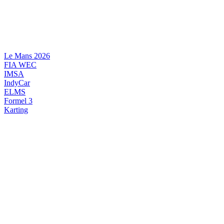
Videre
til
indhold
Le Mans 2026
FIA WEC
IMSA
IndyCar
ELMS
Formel 3
Karting
DANSK MOTORSPORT
INTERNATIONAL MOTORSPORT
ARTIKELSERIER