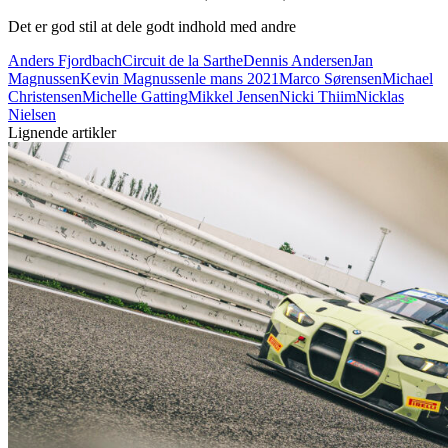
Det er god stil at dele godt indhold med andre
Anders Fjordbach
Circuit de la Sarthe
Dennis Andersen
Jan
Magnussen
Kevin Magnussen
le mans 2021
Marco Sørensen
Michael
Christensen
Michelle Gatting
Mikkel Jensen
Nicki Thiim
Nicklas
Nielsen
Lignende artikler