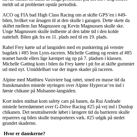
meldt ud at problemet opstår periodisk.
ACO og FIA bad High Class Racing om at skifte GPS’en i #49-
bilen, hvilket var årsagen til at den skulle i garagen. Dette skete da
skiftet mellem Jan Magnussen og Kevin Magnussen skulle ske.
Unge Magnussen skulle indhente al den tabte tid i den kolde
natteluft. Bilen gik fra en 11. plads ned til en 19. plads.
Rahel Frey kørte ud af langsiden med en punktering på venstre
bagdæk i #85 Iron Lynx-raceren. Michelle Gatting og resten af #85
teamet havde ellers lige kæmpet sig op på 7. pladsen i klassen.
Michelle Gatting kom i bilen da Frey kørte i pit for at skifte gummiet
ud med nyt. Umiddelbart var der ingen skader på raceren.
Alpine med Matthieu Vaxiviere bag rattet, smed en masse tid da
franskmanden mistede styringen over Alpine Hypercar’en ind i
første chikane på Mulsanne-langsiden.
Kort inden midnat kom safety cars på banen, da Rui Andrade
mistede herredømmet over G-Drive Racing #25 på vej ind i Dunlop
chikanen. Det neutraliserede løbet i længere tid da barrieren skulle
repareres og bilen skulle transporteres væk. #25 udgik på stedet
grundet skaderne.
Hvor er danskerne?