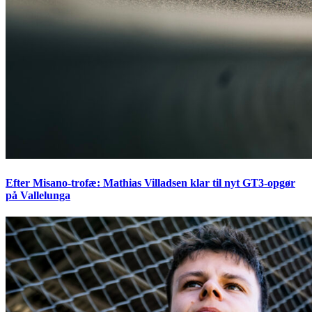
Efter Misano-trofæ: Mathias Villadsen klar til nyt GT3-opgør
på Vallelunga