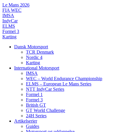
Videre
Le Mans 2026
til
FIA WEC
indhold
IMSA
IndyCar
ELMS
Formel 3
Karting
Dansk Motorsport
TCR Denmark
Nordic 4
Karting
International Motorsport
IMSA
WEC – World Endurance Championship
ELMS – European Le Mans Series
NTT IndyCar Series
Formel 1
Formel 3
British GT
GT World Challenge
24H Series
Artikelserier
Guides
Motorsport og uddannelse