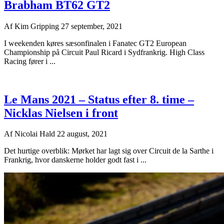
Brabham BT62 GT2
Af
Kim Gripping
27 september, 2021
I weekenden køres sæsonfinalen i Fanatec GT2 European
Championship på Circuit Paul Ricard i Sydfrankrig. High Class
Racing fører i ...
Le Mans 2021 – Status efter 8. time –
Nicklas Nielsen i front
Af
Nicolai Hald
22 august, 2021
Det hurtige overblik: Mørket har lagt sig over Circuit de la Sarthe i
Frankrig, hvor danskerne holder godt fast i ...