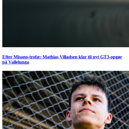
Efter Misano-trofæ: Mathias Villadsen klar til nyt GT3-opgør
på Vallelunga