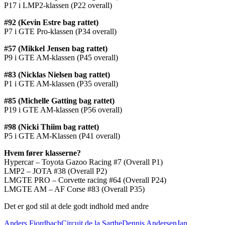
P17 i LMP2-klassen (P22 overall)
#92 (Kevin Estre bag rattet)
P7 i GTE Pro-klassen (P34 overall)
#57 (Mikkel Jensen bag rattet)
P9 i GTE AM-klassen (P45 overall)
#83 (Nicklas Nielsen bag rattet)
P1 i GTE AM-klassen (P35 overall)
#85 (Michelle Gatting bag rattet)
P19 i GTE AM-klassen (P56 overall)
#98 (Nicki Thiim bag rattet)
P5 i GTE AM-Klassen (P41 overall)
Hvem fører klasserne?
Hypercar – Toyota Gazoo Racing #7 (Overall P1)
LMP2 – JOTA #38 (Overall P2)
LMGTE PRO – Corvette racing #64 (Overall P24)
LMGTE AM – AF Corse #83 (Overall P35)
Det er god stil at dele godt indhold med andre
Anders Fjordbach
Circuit de la Sarthe
Dennis Andersen
Jan