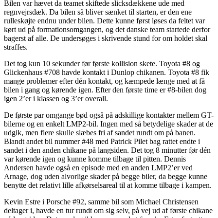
Bilen var hævet da teamet skiftede slicksdækkene ude med
regnvejrsdæk. Da bilen så bliver sænket til starten, er den ene
rulleskøjte endnu under bilen. Dette kunne først løses da feltet var
kørt ud på formationsomgangen, og det danske team startede derfor
bagerst af alle. De undersøges i skrivende stund for om holdet skal
straffes.
Det tog kun 10 sekunder før første kollision skete. Toyota #8 og
Glickenhaus #708 havde kontakt i Dunlop chikanen. Toyota #8 fik
mange problemer efter dén kontakt, og kæmpede længe med at få
bilen i gang og kørende igen. Efter den første time er #8-bilen dog
igen 2’er i klassen og 3’er overall.
De første par omgange bød også på adskillige kontakter mellem GT-
bilerne og en enkelt LMP2-bil. Ingen med så betydelige skader at de
udgik, men flere skulle slæbes fri af sandet rundt om på banen.
Blandt andet bil nummer #48 med Patrick Pilet bag rattet endte i
sandet i den anden chikane på langsiden. Det tog 8 minutter før dén
var kørende igen og kunne komme tilbage til pitten. Dennis
Andersen havde også en episode med en anden LMP2’er ved
Arnage, dog uden alvorlige skader på begge biler, da begge kunne
benytte det relativt lille afkørselsareal til at komme tilbage i kampen.
Kevin Estre i Porsche #92, samme bil som Michael Christensen
deltager i, havde en tur rundt om sig selv, på vej ud af første chikane