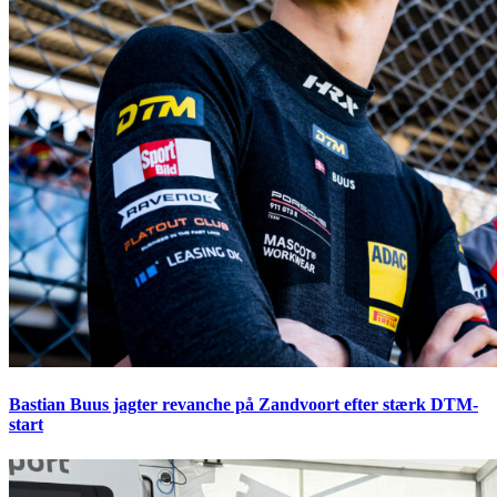
Bastian Buus jagter revanche på Zandvoort efter stærk DTM-
start