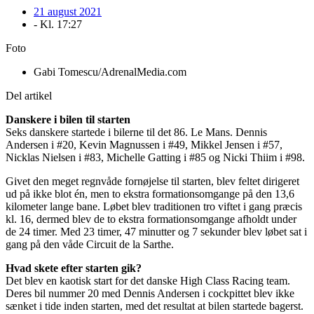
21 august 2021
- Kl.
17:27
Foto
Gabi Tomescu/AdrenalMedia.com
Del artikel
Danskere i bilen til starten
Seks danskere startede i bilerne til det 86. Le Mans. Dennis
Andersen i #20, Kevin Magnussen i #49, Mikkel Jensen i #57,
Nicklas Nielsen i #83, Michelle Gatting i #85 og Nicki Thiim i #98.
Givet den meget regnvåde fornøjelse til starten, blev feltet dirigeret
ud på ikke blot én, men to ekstra formationsomgange på den 13,6
kilometer lange bane. Løbet blev traditionen tro viftet i gang præcis
kl. 16, dermed blev de to ekstra formationsomgange afholdt under
de 24 timer. Med 23 timer, 47 minutter og 7 sekunder blev løbet sat i
gang på den våde Circuit de la Sarthe.
Hvad skete efter starten gik?
Det blev en kaotisk start for det danske High Class Racing team.
Deres bil nummer 20 med Dennis Andersen i cockpittet blev ikke
sænket i tide inden starten, med det resultat at bilen startede bagerst.