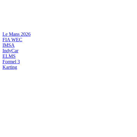
Videre
til
indhold
Le Mans 2026
FIA WEC
IMSA
IndyCar
ELMS
Formel 3
Karting
DANSK MOTORSPORT
INTERNATIONAL MOTORSPORT
ARTIKELSERIER