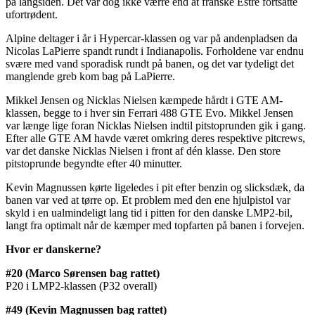
på langsiden. Det var dog ikke værre end at franske Estre fortsatte
ufortrødent.
Alpine deltager i år i Hypercar-klassen og var på andenpladsen da
Nicolas LaPierre spandt rundt i Indianapolis. Forholdene var endnu
svære med vand sporadisk rundt på banen, og det var tydeligt det
manglende greb kom bag på LaPierre.
Mikkel Jensen og Nicklas Nielsen kæmpede hårdt i GTE AM-
klassen, begge to i hver sin Ferrari 488 GTE Evo. Mikkel Jensen
var længe lige foran Nicklas Nielsen indtil pitstoprunden gik i gang.
Efter alle GTE AM havde været omkring deres respektive pitcrews,
var det danske Nicklas Nielsen i front af dén klasse. Den store
pitstoprunde begyndte efter 40 minutter.
Kevin Magnussen kørte ligeledes i pit efter benzin og slicksdæk, da
banen var ved at tørre op. Et problem med den ene hjulpistol var
skyld i en ualmindeligt lang tid i pitten for den danske LMP2-bil,
langt fra optimalt når de kæmper med topfarten på banen i forvejen.
Hvor er danskerne?
#20 (Marco Sørensen bag rattet)
P20 i LMP2-klassen (P32 overall)
#49 (Kevin Magnussen bag rattet)