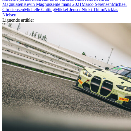
Magnussen
Kevin Magnussen
le mans 2021
Marco Sørensen
Michael
Christensen
Michelle Gatting
Mikkel Jensen
Nicki Thiim
Nicklas
Nielsen
Lignende artikler