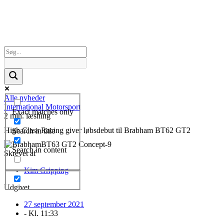
Alle nyheder
International Motorsport
Exact matches only
2 min. læsning
High Class Racing giver løbsdebut til Brabham BT62 GT2
Search in title
Search in content
Skrevet af
Kim Gripping
Udgivet
27 september 2021
- Kl.
11:33