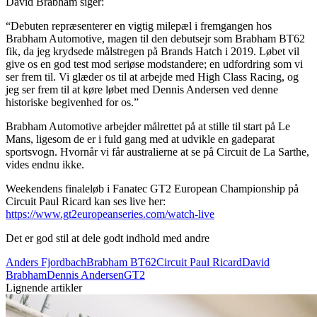
David Brabham siger:
“Debuten repræsenterer en vigtig milepæl i fremgangen hos
Brabham Automotive, magen til den debutsejr som Brabham BT62
fik, da jeg krydsede målstregen på Brands Hatch i 2019. Løbet vil
give os en god test mod seriøse modstandere; en udfordring som vi
ser frem til. Vi glæder os til at arbejde med High Class Racing, og
jeg ser frem til at køre løbet med Dennis Andersen ved denne
historiske begivenhed for os.”
Brabham Automotive arbejder målrettet på at stille til start på Le
Mans, ligesom de er i fuld gang med at udvikle en gadeparat
sportsvogn. Hvornår vi får australierne at se på Circuit de La Sarthe,
vides endnu ikke.
Weekendens finaleløb i Fanatec GT2 European Championship på
Circuit Paul Ricard kan ses live her:
https://www.gt2europeanseries.com/watch-live
Det er god stil at dele godt indhold med andre
Anders Fjordbach
Brabham BT62
Circuit Paul Ricard
David
Brabham
Dennis Andersen
GT2
Lignende artikler