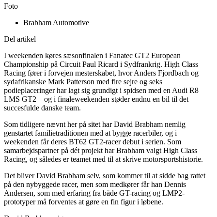
Foto
Brabham Automotive
Del artikel
I weekenden køres sæsonfinalen i Fanatec GT2 European
Championship på Circuit Paul Ricard i Sydfrankrig. High Class
Racing fører i forvejen mesterskabet, hvor Anders Fjordbach og
sydafrikanske Mark Patterson med fire sejre og seks
podieplaceringer har lagt sig grundigt i spidsen med en Audi R8
LMS GT2 – og i finaleweekenden støder endnu en bil til det
succesfulde danske team.
Som tidligere nævnt her på sitet har David Brabham nemlig
genstartet familietraditionen med at bygge racerbiler, og i
weekenden får deres BT62 GT2-racer debut i serien. Som
samarbejdspartner på dét projekt har Brabham valgt High Class
Racing, og således er teamet med til at skrive motorsportshistorie.
Det bliver David Brabham selv, som kommer til at sidde bag rattet
på den nybyggede racer, men som medkører får han Dennis
Andersen, som med erfaring fra både GT-racing og LMP2-
prototyper må forventes at gøre en fin figur i løbene.