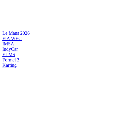
Videre
til
indhold
Le Mans 2026
FIA WEC
IMSA
IndyCar
ELMS
Formel 3
Karting
DANSK MOTORSPORT
INTERNATIONAL MOTORSPORT
ARTIKELSERIER