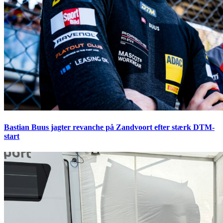
Bastian Buus jagter revanche på Zandvoort efter stærk DTM-
start