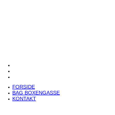
POWER RANKING
PODCAST
PRESSEMEDDELELSER
BILTEST
FORSIDE
BAG BOXENGASSE
KONTAKT
FORSIDE
BAG BOXENGASSE
KONTAKT