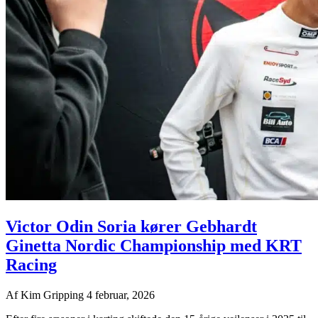
Victor Odin Soria kører Gebhardt
Ginetta Nordic Championship med KRT
Racing
Af
Kim Gripping
4 februar, 2026