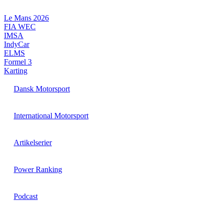
Videre
til
Le Mans 2026
indhold
FIA WEC
IMSA
IndyCar
ELMS
Formel 3
Karting
Dansk Motorsport
International Motorsport
Artikelserier
Power Ranking
Podcast