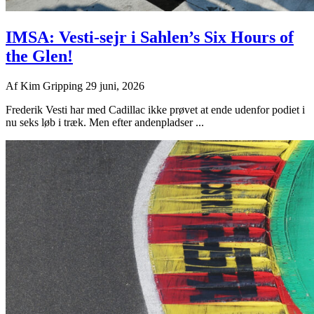
IMSA: Vesti-sejr i Sahlen’s Six Hours of
the Glen!
Af
Kim Gripping
29 juni, 2026
Frederik Vesti har med Cadillac ikke prøvet at ende udenfor podiet i
nu seks løb i træk. Men efter andenpladser ...