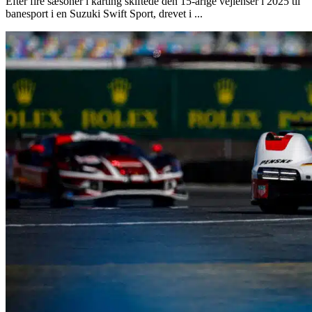
Efter fire sæsoner i karting skiftede den 15-årige vejlenser i 2025 til
banesport i en Suzuki Swift Sport, drevet i ...