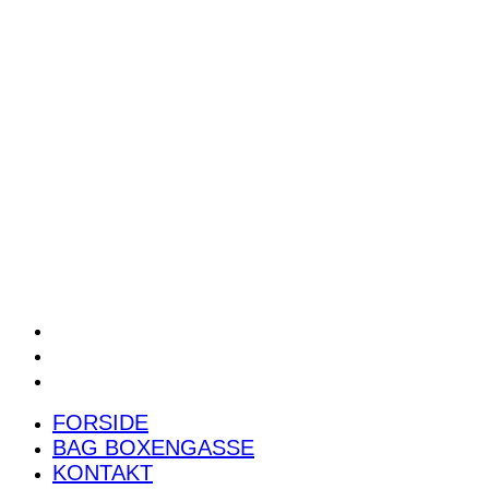
POWER RANKING
PODCAST
PRESSEMEDDELELSER
BILTEST
FORSIDE
BAG BOXENGASSE
KONTAKT
FORSIDE
BAG BOXENGASSE
KONTAKT