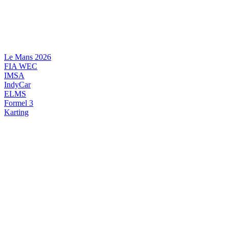
Videre
til
indhold
Le Mans 2026
FIA WEC
IMSA
IndyCar
ELMS
Formel 3
Karting
DANSK MOTORSPORT
INTERNATIONAL MOTORSPORT
ARTIKELSERIER