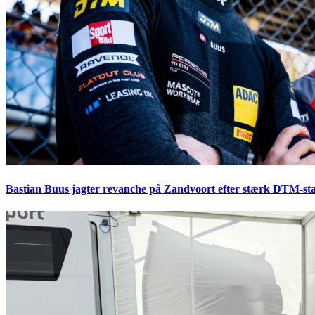
Bastian Buus jagter revanche på Zandvoort efter stærk DTM-sta