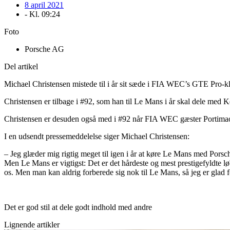
8 april 2021
- Kl.
09:24
Foto
Porsche AG
Del artikel
Michael Christensen mistede til i år sit sæde i FIA WEC’s GTE Pro-kl
Christensen er tilbage i #92, som han til Le Mans i år skal dele med 
Christensen er desuden også med i #92 når FIA WEC gæster Portimao til 
I en udsendt pressemeddelelse siger Michael Christensen:
– Jeg glæder mig rigtig meget til igen i år at køre Le Mans med Porsch
Men Le Mans er vigtigst: Det er det hårdeste og mest prestigefyldte løb
os. Men man kan aldrig forberede sig nok til Le Mans, så jeg er glad f
Det er god stil at dele godt indhold med andre
Lignende artikler