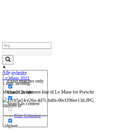
Alle nyheder
Le Mans 2021
Exact matches only
1 min. læsning
Michael Christensen klar til Le Mans for Porsche
Search in title
Search in content
Skrevet af
Kim Gripping
Udgivet