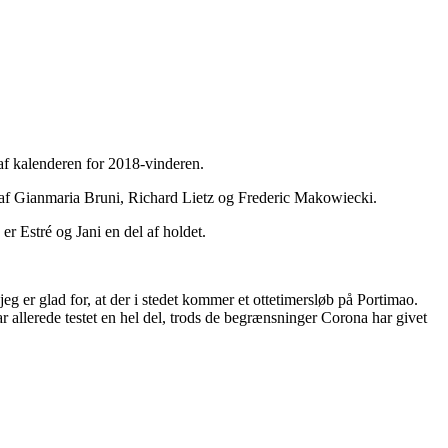
af kalenderen for 2018-vinderen.
de af Gianmaria Bruni, Richard Lietz og Frederic Makowiecki.
er Estré og Jani en del af holdet.
eg er glad for, at der i stedet kommer et ottetimersløb på Portimao.
ar allerede testet en hel del, trods de begrænsninger Corona har givet