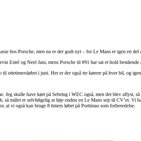
asse hos Porsche, men nu er der godt nyt – for Le Mans er igen en del 
Kevin Estré og Neel Jani, mens Porsche til #91 har sat et hold beståen
ottetimersløbet i juni. Her er der også tre kørere på hver bil, og igen 
e. Jeg skulle have kørt på Sebring i WEC også, men det blev aflyst, så j
, så målet er selvfølgelig at føje endnu en Le Mans sejr til CV’et. Vi h
or, at vi også kan bruge 8 timers løbet på Portimao som forberedelse.