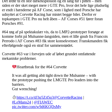
Det ledte til en stor dækeksplosion og en lang tur i pitten – men
siden er der sket meget mere i GTE Pro, hvor det hele lige pludselig
er endt i hænderne på AF Corse, som i lighed med Porsche har
udnyttet at Corvette Racing har mistet begge biler. Derfor er
topkampen i GTE Pro nu helt åben – AF Corses #51 fører foran
Porsches #91.
#64 røg af på spektakulær vis, da to LMP2-prototyper forsøge at
komme forbi på Mulsanne-langsiden, men et lille gnub fra Francois
Perrodo i AF Corses #83 fik store konsekvenser. Franskmanden fik
efterfølgende også en straf for sammenstødet.
Corvette #63 var i forvejen ude af løbet grundet omfattende
mekaniske problemer.
Heartbreak for the #64 Corvette
It was all getting abit tight down the Mulsanne – with
the prototype pushing the LMGTE Pro leaders into the
barriers.
Gut wrenching!
https://t.co/4J3q5Z45q3
@CorvetteRacing
|
#LeMans24
|
@FIAWEC
pic.twitter.com/w9d6KQDsMy