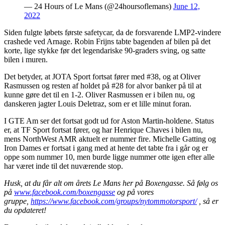
— 24 Hours of Le Mans (@24hoursoflemans)
June 12,
2022
Siden fulgte løbets første safetycar, da de forsvarende LMP2-vindere
crashede ved Arnage. Robin Frijns tabte bagenden af bilen på det
korte, lige stykke før det legendariske 90-graders sving, og satte
bilen i muren.
Det betyder, at JOTA Sport fortsat fører med #38, og at Oliver
Rasmussen og resten af holdet på #28 for alvor banker på til at
kunne gøre det til en 1-2. Oliver Rasmussen er i bilen nu, og
danskeren jagter Louis Deletraz, som er et lille minut foran.
I GTE Am ser det fortsat godt ud for Aston Martin-holdene. Status
er, at TF Sport fortsat fører, og har Henrique Chaves i bilen nu,
mens NorthWest AMR aktuelt er nummer fire. Michelle Gatting og
Iron Dames er fortsat i gang med at hente det tabte fra i går og er
oppe som nummer 10, men burde ligge nummer otte igen efter alle
har været inde til det nuværende stop.
Husk, at du får alt om årets Le Mans her på Boxengasse. Så følg os
på
www.facebook.com/boxengasse
og på vores
gruppe,
https://www.facebook.com/groups/nytommotorsport/
, så er
du opdateret!