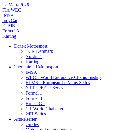
Videre
Le Mans 2026
til
FIA WEC
indhold
IMSA
IndyCar
ELMS
Formel 3
Karting
Dansk Motorsport
TCR Denmark
Nordic 4
Karting
International Motorsport
IMSA
WEC – World Endurance Championship
ELMS – European Le Mans Series
NTT IndyCar Series
Formel 1
Formel 3
British GT
GT World Challenge
24H Series
Artikelserier
Guides
Motorsport og uddannelse