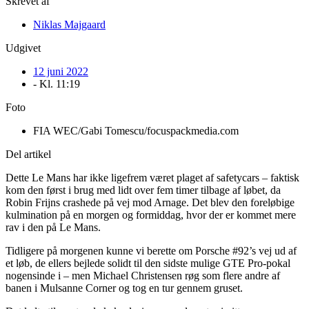
Skrevet af
Niklas Majgaard
Udgivet
12 juni 2022
- Kl.
11:19
Foto
FIA WEC/Gabi Tomescu/focuspackmedia.com
Del artikel
Dette Le Mans har ikke ligefrem været plaget af safetycars – faktisk
kom den først i brug med lidt over fem timer tilbage af løbet, da
Robin Frijns crashede på vej mod Arnage. Det blev den foreløbige
kulmination på en morgen og formiddag, hvor der er kommet mere
rav i den på Le Mans.
Tidligere på morgenen kunne vi berette om Porsche #92’s vej ud af
et løb, de ellers bejlede solidt til den sidste mulige GTE Pro-pokal
nogensinde i – men Michael Christensen røg som flere andre af
banen i Mulsanne Corner og tog en tur gennem gruset.