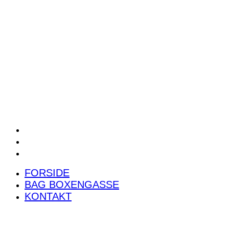
POWER RANKING
PODCAST
PRESSEMEDDELELSER
BILTEST
FORSIDE
BAG BOXENGASSE
KONTAKT
FORSIDE
BAG BOXENGASSE
KONTAKT