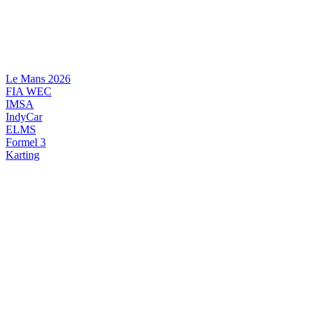
Videre
til
indhold
Le Mans 2026
FIA WEC
IMSA
IndyCar
ELMS
Formel 3
Karting
DANSK MOTORSPORT
INTERNATIONAL MOTORSPORT
ARTIKELSERIER