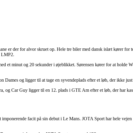
lane er der for alvor skruet op. Hele tre biler med dansk islæt kører fo
i LMP2.
ed et minut og 20 sekunder i øjeblikket. Sørensen kører for at holde 
 Dames og ligger til at tage en syvendeplads efter et løb, der ikke just 
 og Car Guy ligger til en 12. plads i GTE Am efter et løb, der har kastet
 et imponerende facit på sin debut i Le Mans. JOTA Sport har hele vejen