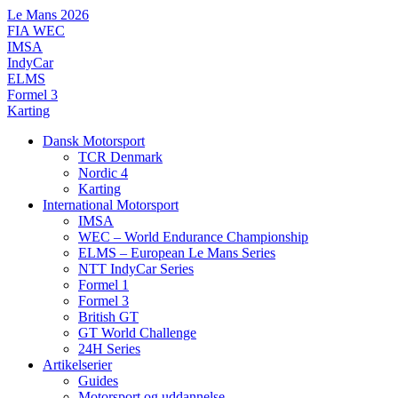
Videre
Le Mans 2026
til
FIA WEC
indhold
IMSA
IndyCar
ELMS
Formel 3
Karting
Dansk Motorsport
TCR Denmark
Nordic 4
Karting
International Motorsport
IMSA
WEC – World Endurance Championship
ELMS – European Le Mans Series
NTT IndyCar Series
Formel 1
Formel 3
British GT
GT World Challenge
24H Series
Artikelserier
Guides
Motorsport og uddannelse