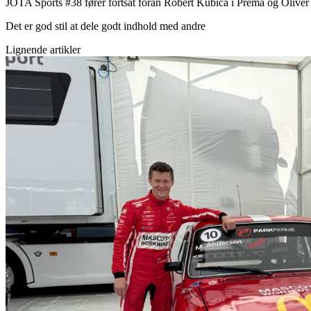
JOTA Sports #38 fører fortsat foran Robert Kubica i Prema og Oliv
Det er god stil at dele godt indhold med andre
Lignende artikler