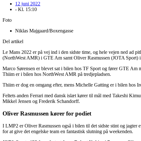
12 juni 2022
- Kl.
15:10
Foto
Niklas Majgaard/Boxengasse
Del artikel
Le Mans 2022 er på vej ind i den sidste time, og hele vejen ned ad pit
(NorthWest AMR) i GTE Am samt Oliver Rasmussen (JOTA Sport) 
Marco Sørensen er blevet sat i bilen hos TF Sport og fører GTE Am m
Thiim er i bilen hos NorthWest AMR på tredjepladsen.
Thiim er dog en omgang efter, mens Michelle Gatting er i bilen hos Iron
Feltets anden Ferrari med dansk islæt kører til mål med Takeshi Kimura,
Mikkel Jensen og Frederik Schandorff.
Oliver Rasmussen kører for podiet
I LMP2 er Oliver Rasmussen også i bilen til det sidste stint og jagter
for at give det engelske team en fantastisk slutning på weekenden.