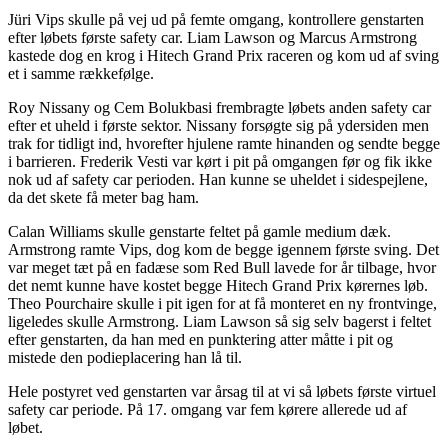
Jüri Vips skulle på vej ud på femte omgang, kontrollere genstarten
efter løbets første safety car. Liam Lawson og Marcus Armstrong
kastede dog en krog i Hitech Grand Prix raceren og kom ud af sving
et i samme rækkefølge.
Roy Nissany og Cem Bolukbasi frembragte løbets anden safety car
efter et uheld i første sektor. Nissany forsøgte sig på ydersiden men
trak for tidligt ind, hvorefter hjulene ramte hinanden og sendte begge
i barrieren. Frederik Vesti var kørt i pit på omgangen før og fik ikke
nok ud af safety car perioden. Han kunne se uheldet i sidespejlene,
da det skete få meter bag ham.
Calan Williams skulle genstarte feltet på gamle medium dæk.
Armstrong ramte Vips, dog kom de begge igennem første sving. Det
var meget tæt på en fadæse som Red Bull lavede for år tilbage, hvor
det nemt kunne have kostet begge Hitech Grand Prix kørernes løb.
Theo Pourchaire skulle i pit igen for at få monteret en ny frontvinge,
ligeledes skulle Armstrong. Liam Lawson så sig selv bagerst i feltet
efter genstarten, da han med en punktering atter måtte i pit og
mistede den podieplacering han lå til.
Hele postyret ved genstarten var årsag til at vi så løbets første virtuel
safety car periode. På 17. omgang var fem kørere allerede ud af
løbet.