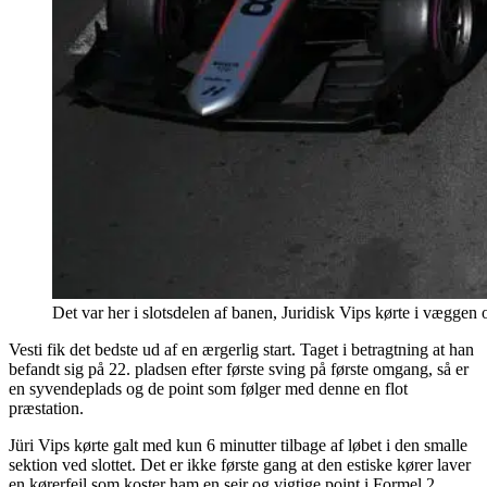
Det var her i slotsdelen af banen, Juridisk Vips kørte i vægge
Vesti fik det bedste ud af en ærgerlig start. Taget i betragtning at han
befandt sig på 22. pladsen efter første sving på første omgang, så er
en syvendeplads og de point som følger med denne en flot
præstation.
Jüri Vips kørte galt med kun 6 minutter tilbage af løbet i den smalle
sektion ved slottet. Det er ikke første gang at den estiske kører laver
en kørerfejl som koster ham en sejr og vigtige point i Formel 2.