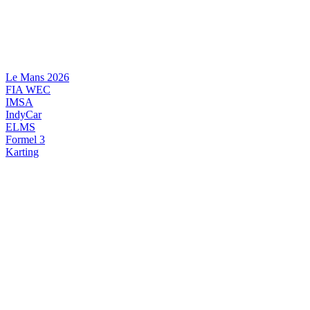
Videre
til
indhold
Le Mans 2026
FIA WEC
IMSA
IndyCar
ELMS
Formel 3
Karting
DANSK MOTORSPORT
INTERNATIONAL MOTORSPORT
ARTIKELSERIER