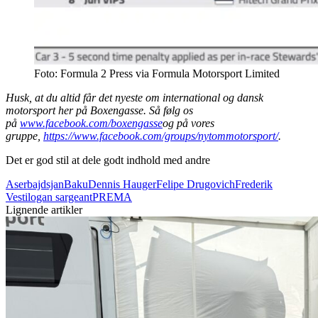
Foto: Formula 2 Press via Formula Motorsport Limited
Husk, at du altid får det nyeste om international og dansk
motorsport her på Boxengasse. Så følg os
på
www.facebook.com/boxengasse
og på vores
gruppe,
https://www.facebook.com/groups/nytommotorsport/
.
Det er god stil at dele godt indhold med andre
Aserbajdsjan
Baku
Dennis Hauger
Felipe Drugovich
Frederik
Vesti
logan sargeant
PREMA
Lignende artikler