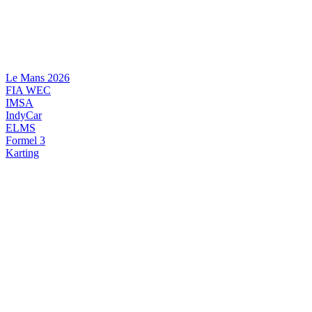
Videre
til
indhold
Le Mans 2026
FIA WEC
IMSA
IndyCar
ELMS
Formel 3
Karting
DANSK MOTORSPORT
INTERNATIONAL MOTORSPORT
ARTIKELSERIER