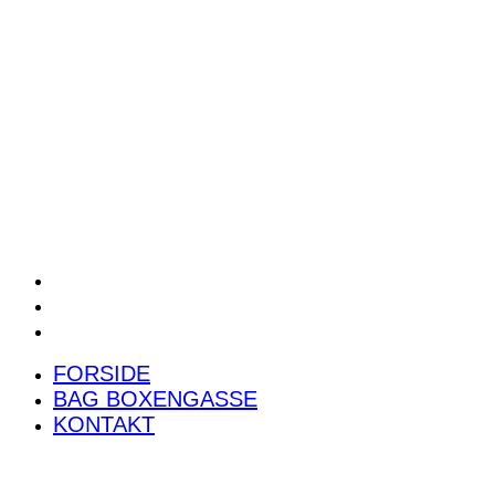
POWER RANKING
PODCAST
PRESSEMEDDELELSER
BILTEST
FORSIDE
BAG BOXENGASSE
KONTAKT
FORSIDE
BAG BOXENGASSE
KONTAKT