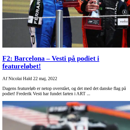
F2: Barcelona – Vesti på podiet i
featureløbet!
Af
Nicolai Hald
22 maj, 2022
Dagens featureløb er netop overstået, og det med det danske flag på
podiet! Frederik Vesti har fundet farten i ART ...