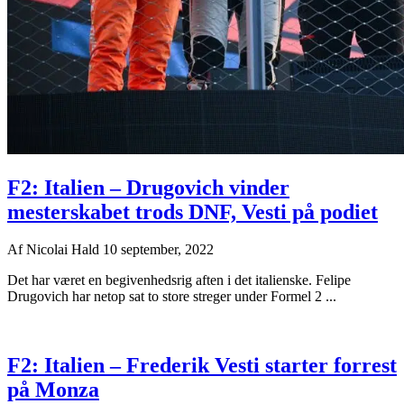
F2: Italien – Drugovich vinder
mesterskabet trods DNF, Vesti på podiet
Af
Nicolai Hald
10 september, 2022
Det har været en begivenhedsrig aften i det italienske. Felipe
Drugovich har netop sat to store streger under Formel 2 ...
F2: Italien – Frederik Vesti starter forrest
på Monza