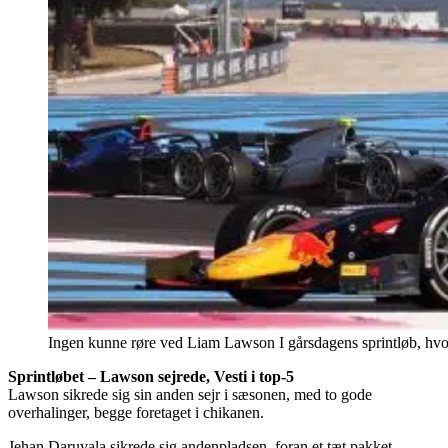
Ingen kunne røre ved Liam Lawson I gårsdagens sprintløb, hvo
Sprintløbet – Lawson sejrede, Vesti i top-5
Lawson sikrede sig sin anden sejr i sæsonen, med to gode
overhalinger, begge foretaget i chikanen.
Jehan Daruvala sikrede sig andenpladsen, foran et tæt pakket