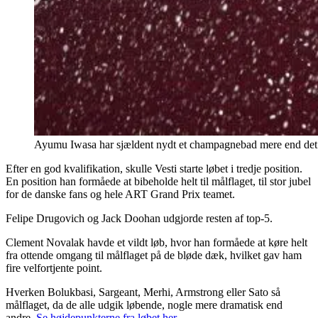
Ayumu Iwasa har sjældent nydt et champagnebad mere end det 
Efter en god kvalifikation, skulle Vesti starte løbet i tredje position.
En position han formåede at bibeholde helt til målflaget, til stor jubel
for de danske fans og hele ART Grand Prix teamet.
Felipe Drugovich og Jack Doohan udgjorde resten af top-5.
Clement Novalak havde et vildt løb, hvor han formåede at køre helt
fra ottende omgang til målflaget på de bløde dæk, hvilket gav ham
fire velfortjente point.
Hverken Bolukbasi, Sargeant, Merhi, Armstrong eller Sato så
målflaget, da de alle udgik løbende, nogle mere dramatisk end
andre.
Se højdepunkterne fra løbet her