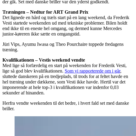
der gik. Set med danske briller var den yderst godkendt.
Træningen – Nedtur for ART Grand Prix
Det lignede en hård og træls start på en lang weekend, da Frederik
Vesti startede weekenden ud med tekniske problemer. Bilen holdt
end ikke til en eneste hel omgang, og dermed kunne Mercedes
junior-køreren ikke sætte en omgangstid.
Jüri Vips, Ayumu Iwasa og Theo Pourchaire toppede fredagens
træning.
Kvalifikationen – Vestis weekend vendte
Med lige så forfærdelig en start på weekenden for Frederik Vesti,
lige så god blev kvalifikationen.
Som vi rapporterede om i går
,
sluttede danskeren på en tredjeplads, til trods for at feltet havde en
hel træning under dækkene, som Vesti ikke havde. Hertil var det
imponerende at hele top-3 i kvalifikationen var indenfor 0,03
sekunder af hinanden.
Herfra vendte weekenden til det bedre, i hvert fald set med danske
briller.