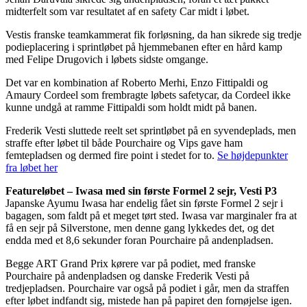
midterfelt som var resultatet af en safety Car midt i løbet.
Vestis franske teamkammerat fik forløsning, da han sikrede sig tredje
podieplacering i sprintløbet på hjemmebanen efter en hård kamp
med Felipe Drugovich i løbets sidste omgange.
Det var en kombination af Roberto Merhi, Enzo Fittipaldi og
Amaury Cordeel som frembragte løbets safetycar, da Cordeel ikke
kunne undgå at ramme Fittipaldi som holdt midt på banen.
Frederik Vesti sluttede reelt set sprintløbet på en syvendeplads, men
straffe efter løbet til både Pourchaire og Vips gave ham
femtepladsen og dermed fire point i stedet for to.
Se højdepunkter
fra løbet her
Featureløbet – Iwasa med sin første Formel 2 sejr, Vesti P3
Japanske Ayumu Iwasa har endelig fået sin første Formel 2 sejr i
bagagen, som faldt på et meget tørt sted. Iwasa var marginaler fra at
få en sejr på Silverstone, men denne gang lykkedes det, og det
endda med et 8,6 sekunder foran Pourchaire på andenpladsen.
Begge ART Grand Prix kørere var på podiet, med franske
Pourchaire på andenpladsen og danske Frederik Vesti på
tredjepladsen. Pourchaire var også på podiet i går, men da straffen
efter løbet indfandt sig, mistede han på papiret den fornøjelse igen.