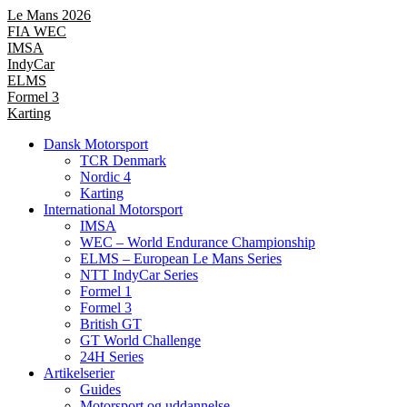
Videre
Le Mans 2026
til
FIA WEC
indhold
IMSA
IndyCar
ELMS
Formel 3
Karting
Dansk Motorsport
TCR Denmark
Nordic 4
Karting
International Motorsport
IMSA
WEC – World Endurance Championship
ELMS – European Le Mans Series
NTT IndyCar Series
Formel 1
Formel 3
British GT
GT World Challenge
24H Series
Artikelserier
Guides
Motorsport og uddannelse