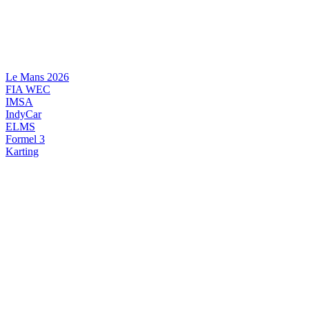
Videre
til
indhold
Le Mans 2026
FIA WEC
IMSA
IndyCar
ELMS
Formel 3
Karting
DANSK MOTORSPORT
INTERNATIONAL MOTORSPORT
ARTIKELSERIER