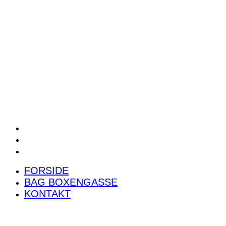
POWER RANKING
PODCAST
PRESSEMEDDELELSER
BILTEST
FORSIDE
BAG BOXENGASSE
KONTAKT
FORSIDE
BAG BOXENGASSE
KONTAKT