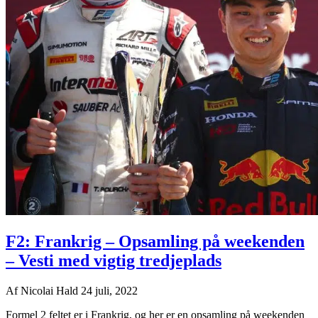
F2: Frankrig – Opsamling på weekenden
– Vesti med vigtig tredjeplads
Af
Nicolai Hald
24 juli, 2022
Formel 2 feltet er i Frankrig, og her er en opsamling på weekenden