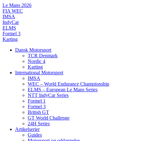
Videre
Le Mans 2026
til
FIA WEC
indhold
IMSA
IndyCar
ELMS
Formel 3
Karting
Dansk Motorsport
TCR Denmark
Nordic 4
Karting
International Motorsport
IMSA
WEC – World Endurance Championship
ELMS – European Le Mans Series
NTT IndyCar Series
Formel 1
Formel 3
British GT
GT World Challenge
24H Series
Artikelserier
Guides
Motorsport og uddannelse