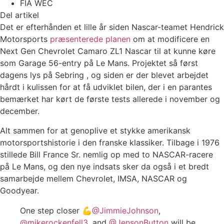
FIA WEC
Del artikel
Det er efterhånden et lille år siden Nascar-teamet Hendrick
Motorsports
præsenterede planen
om at modificere en
Next Gen Chevrolet Camaro ZL1 Nascar til at kunne køre
som Garage 56-entry på Le Mans. Projektet så først
dagens lys på Sebring , og siden er der blevet arbejdet
hårdt i kulissen for at få udviklet bilen, der i en parantes
bemærket har kørt de første tests allerede i november og
december.
Alt sammen for at genoplive et stykke amerikansk
motorsportshistorie i den franske klassiker. Tilbage i 1976
stillede Bill France Sr. nemlig op med to NASCAR-racere
på Le Mans, og den nye indsats sker da også i et bredt
samarbejde mellem Chevrolet, IMSA, NASCAR og
Goodyear.
One step closer 💪
@JimmieJohnson
,
@mikerockenfell3
, and
@JensonButton
will be