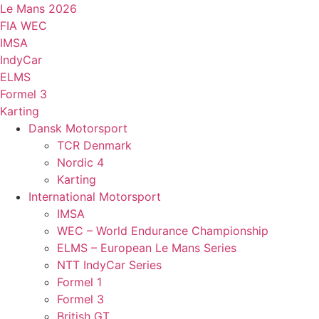
Videre
Le Mans 2026
til
FIA WEC
indhold
IMSA
IndyCar
ELMS
Formel 3
Karting
Dansk Motorsport
TCR Denmark
Nordic 4
Karting
International Motorsport
IMSA
WEC – World Endurance Championship
ELMS – European Le Mans Series
NTT IndyCar Series
Formel 1
Formel 3
British GT