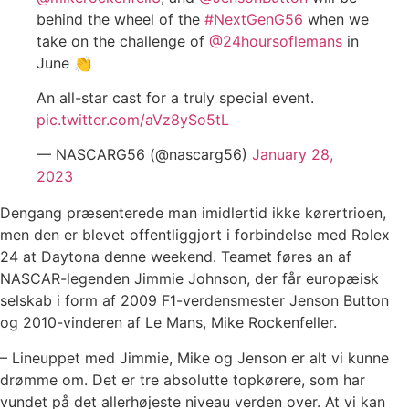
behind the wheel of the
#NextGenG56
when we
take on the challenge of
@24hoursoflemans
in
June 👏
An all-star cast for a truly special event.
pic.twitter.com/aVz8ySo5tL
— NASCARG56 (@nascarg56)
January 28,
2023
Dengang præsenterede man imidlertid ikke kørertrioen,
men den er blevet offentliggjort i forbindelse med Rolex
24 at Daytona denne weekend. Teamet føres an af
NASCAR-legenden Jimmie Johnson, der får europæisk
selskab i form af 2009 F1-verdensmester Jenson Button
og 2010-vinderen af Le Mans, Mike Rockenfeller.
– Lineuppet med Jimmie, Mike og Jenson er alt vi kunne
drømme om. Det er tre absolutte topkørere, som har
vundet på det allerhøjeste niveau verden over. At vi kan