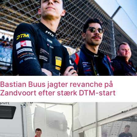
Bastian Buus jagter revanche på
Zandvoort efter stærk DTM-start