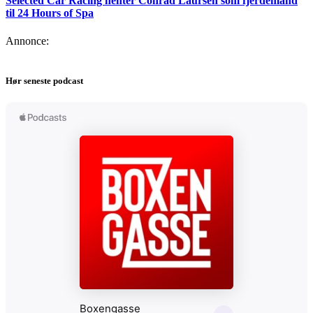
Selected Car Racing henter Conrad Laursen som fjerdemand
til 24 Hours of Spa
Annonce:
Hør seneste podcast