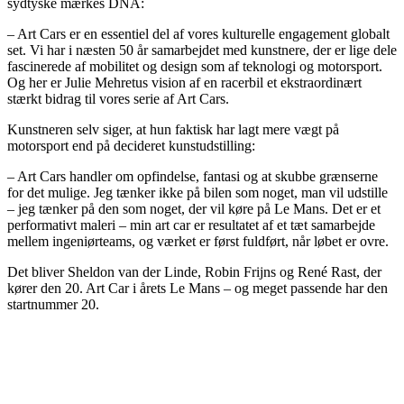
sydtyske mærkes DNA:
– Art Cars er en essentiel del af vores kulturelle engagement globalt
set. Vi har i næsten 50 år samarbejdet med kunstnere, der er lige dele
fascinerede af mobilitet og design som af teknologi og motorsport.
Og her er Julie Mehretus vision af en racerbil et ekstraordinært
stærkt bidrag til vores serie af Art Cars.
Kunstneren selv siger, at hun faktisk har lagt mere vægt på
motorsport end på decideret kunstudstilling:
– Art Cars handler om opfindelse, fantasi og at skubbe grænserne
for det mulige. Jeg tænker ikke på bilen som noget, man vil udstille
– jeg tænker på den som noget, der vil køre på Le Mans. Det er et
performativt maleri – min art car er resultatet af et tæt samarbejde
mellem ingeniørteams, og værket er først fuldført, når løbet er ovre.
Det bliver Sheldon van der Linde, Robin Frijns og René Rast, der
kører den 20. Art Car i årets Le Mans – og meget passende har den
startnummer 20.