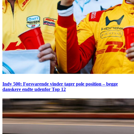
Indy 500: Forsvarende vinder tager pole position – begge
danskere endte udenfor Top 12