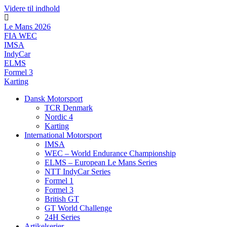
Videre til indhold
Le Mans 2026
FIA WEC
IMSA
IndyCar
ELMS
Formel 3
Karting
Dansk Motorsport
TCR Denmark
Nordic 4
Karting
International Motorsport
IMSA
WEC – World Endurance Championship
ELMS – European Le Mans Series
NTT IndyCar Series
Formel 1
Formel 3
British GT
GT World Challenge
24H Series
Artikelserier