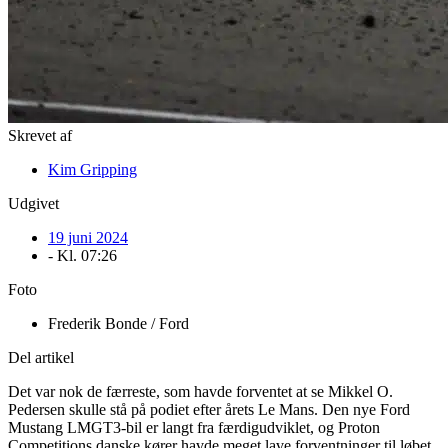
Skrevet af
Kim Gripping
Udgivet
19 juni 2024
- Kl.
07:26
Foto
Frederik Bonde / Ford
Del artikel
Det var nok de færreste, som havde forventet at se Mikkel O.
Pedersen skulle stå på podiet efter årets Le Mans. Den nye Ford
Mustang LMGT3-bil er langt fra færdigudviklet, og Proton
Competitions danske kører havde meget lave forventninger til løbet.