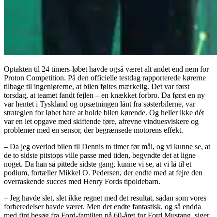
Optakten til 24 timers-løbet havde også været alt andet end nem for
Proton Competition. På den officielle testdag rapporterede kørerne
tilbage til ingeniørerne, at bilen føltes mærkelig. Det var først
torsdag, at teamet fandt fejlen – en knækket forbro. Da først en ny
var hentet i Tyskland og opsætningen lånt fra søsterbilerne, var
strategien for løbet bare at holde bilen kørende. Og heller ikke dét
var en let opgave med skiftende føre, afrevne vinduesviskere og
problemer med en sensor, der begrænsede motorens effekt.
– Da jeg overlod bilen til Dennis to timer før mål, og vi kunne se, at
de to sidste pitstops ville passe med tiden, begyndte det at ligne
noget. Da han så pittede sidste gang, kunne vi se, at vi lå til et
podium, fortæller Mikkel O. Pedersen, der endte med at fejre den
overraskende succes med Henry Fords tipoldebarn.
– Jeg havde slet, slet ikke regnet med det resultat, sådan som vores
forberedelser havde været. Men det endte fantastisk, og så endda
med fint besøg fra Ford-familien på 60-året for Ford Mustang, siger