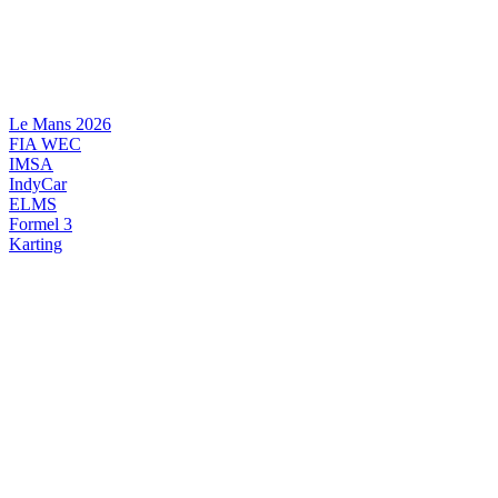
Videre
til
indhold
Le Mans 2026
FIA WEC
IMSA
IndyCar
ELMS
Formel 3
Karting
DANSK MOTORSPORT
INTERNATIONAL MOTORSPORT
ARTIKELSERIER