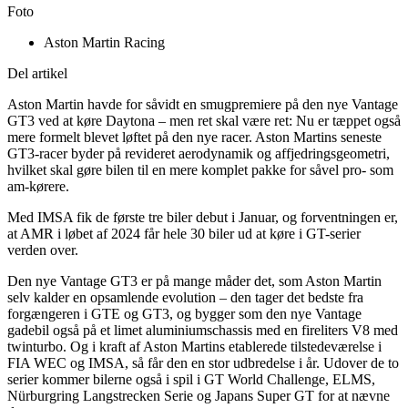
Foto
Aston Martin Racing
Del artikel
Aston Martin havde for såvidt en smugpremiere på den nye Vantage
GT3 ved at køre Daytona – men ret skal være ret: Nu er tæppet også
mere formelt blevet løftet på den nye racer. Aston Martins seneste
GT3-racer byder på revideret aerodynamik og affjedringsgeometri,
hvilket skal gøre bilen til en mere komplet pakke for såvel pro- som
am-kørere.
Med IMSA fik de første tre biler debut i Januar, og forventningen er,
at AMR i løbet af 2024 får hele 30 biler ud at køre i GT-serier
verden over.
Den nye Vantage GT3 er på mange måder det, som Aston Martin
selv kalder en opsamlende evolution – den tager det bedste fra
forgængeren i GTE og GT3, og bygger som den nye Vantage
gadebil også på et limet aluminiumschassis med en fireliters V8 med
twinturbo. Og i kraft af Aston Martins etablerede tilstedeværelse i
FIA WEC og IMSA, så får den en stor udbredelse i år. Udover de to
serier kommer bilerne også i spil i GT World Challenge, ELMS,
Nürburgring Langstrecken Serie og Japans Super GT for at nævne