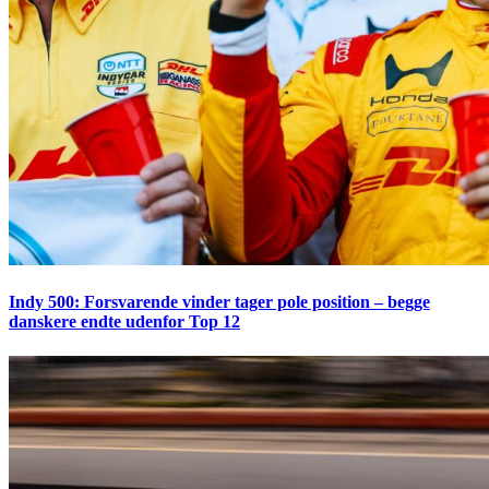
Indy 500: Forsvarende vinder tager pole position – begge
danskere endte udenfor Top 12