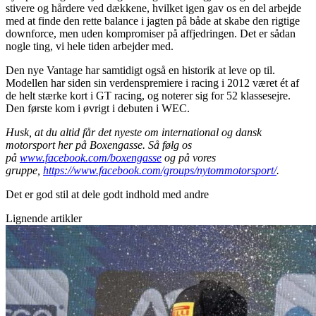
stivere og hårdere ved dækkene, hvilket igen gav os en del arbejde
med at finde den rette balance i jagten på både at skabe den rigtige
downforce, men uden kompromiser på affjedringen. Det er sådan
nogle ting, vi hele tiden arbejder med.
Den nye Vantage har samtidigt også en historik at leve op til.
Modellen har siden sin verdenspremiere i racing i 2012 været ét af
de helt stærke kort i GT racing, og noterer sig for 52 klassesejre.
Den første kom i øvrigt i debuten i WEC.
Husk, at du altid får det nyeste om international og dansk
motorsport her på Boxengasse. Så følg os
på
www.facebook.com/boxengasse
og på vores
gruppe,
https://www.facebook.com/groups/nytommotorsport/
.
Det er god stil at dele godt indhold med andre
Lignende artikler