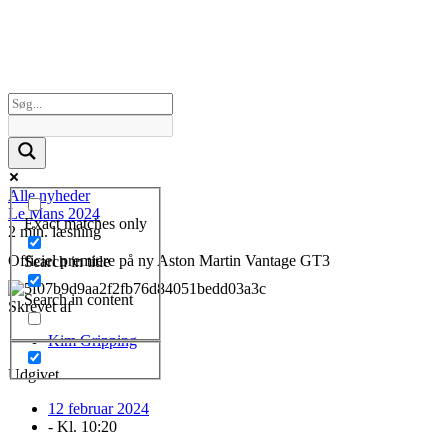
Alle nyheder
Le Mans 2024
Exact matches only
2 min. læsning
Officiel premiere på ny Aston Martin Vantage GT3
Search in title
Search in content
Skrevet af
Kim Gripping
Udgivet
12 februar 2024
- Kl.
10:20