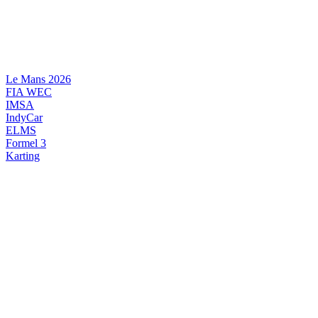
Videre
til
indhold
Le Mans 2026
FIA WEC
IMSA
IndyCar
ELMS
Formel 3
Karting
DANSK MOTORSPORT
INTERNATIONAL MOTORSPORT
ARTIKELSERIER