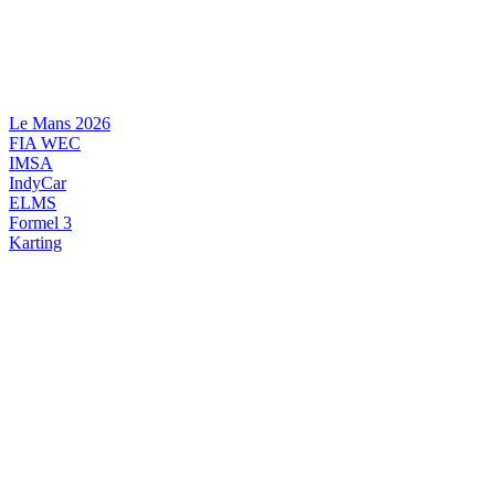
Videre
til
indhold
Le Mans 2026
FIA WEC
IMSA
IndyCar
ELMS
Formel 3
Karting
DANSK MOTORSPORT
INTERNATIONAL MOTORSPORT
ARTIKELSERIER