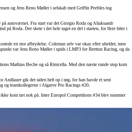
ensen og Jens Reno Møller i selskab med Griffin Peebles tog
jde på autoværnet. Fra start var det Giorgio Roda og Aliaksandr
på Roda. Der skete i det hele taget en del i starten, for flere biler i
 kostede en stor afbrydelse. Coleman selv var okay efter uheldet, men
tidspunkt var Jens Reno Møller i spids i LMP3 for Bretton Racing, og da
titions Mathias Beche og så Rinicella. Med den næste runde stop kom
r Andlauer gik det siden helt op i røg, for han havde et sent
ng og teamkollegerne i Algarve Pro Racings #20.
men ikke kom tæt nok på. Inter Europol Competitions #34 blev nummer