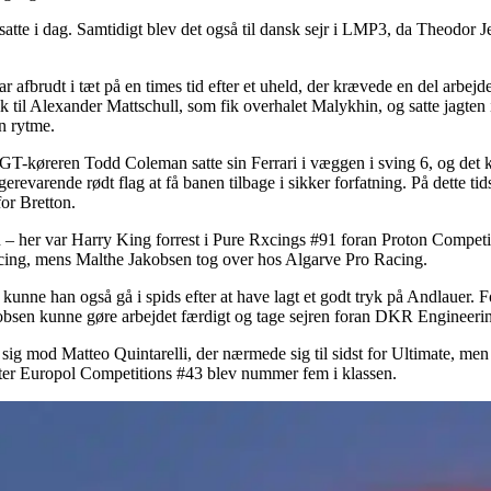
tte i dag. Samtidigt blev det også til dansk sejr i LMP3, da Theodor J
ar afbrudt i tæt på en times tid efter et uheld, der krævede en del arbe
l Alexander Mattschull, som fik overhalet Malykhin, og satte jagten ind 
n rytme.
d. GT-køreren Todd Coleman satte sin Ferrari i væggen i sving 6, og det
ngerevarende rødt flag at få banen tilbage i sikker forfatning. På dette 
for Bretton.
on – her var Harry King forrest i Pure Rxcings #91 foran Proton Compe
xcing, mens Malthe Jakobsen tog over hos Algarve Pro Racing.
unne han også gå i spids efter at have lagt et godt tryk på Andlauer. Fo
obsen kunne gøre arbejdet færdigt og tage sejren foran DKR Engineeri
 sig mod Matteo Quintarelli, der nærmede sig til sidst for Ultimate, 
ter Europol Competitions #43 blev nummer fem i klassen.