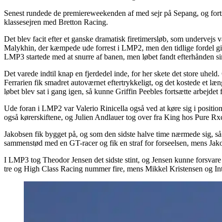
Senest rundede de premiereweekenden af med sejr på Sepang, og fortsa
klassesejren med Bretton Racing.
Det blev facit efter et ganske dramatisk firetimersløb, som undervejs v
Malykhin, der kæmpede ude forrest i LMP2, men den tidlige fordel gik ti
LMP3 startede med at snurre af banen, men løbet fandt efterhånden si
Det varede indtil knap en fjerdedel inde, for her skete det store uhel
Ferrarien fik smadret autoværnet eftertrykkeligt, og det kostede et læ
løbet blev sat i gang igen, så kunne Griffin Peebles fortsætte arbejdet 
Ude foran i LMP2 var Valerio Rinicella også ved at køre sig i positi
også kørerskiftene, og Julien Andlauer tog over fra King hos Pure R
Jakobsen fik bygget på, og som den sidste halve time nærmede sig, så k
sammenstød med en GT-racer og fik en straf for forseelsen, mens Jak
I LMP3 tog Theodor Jensen det sidste stint, og Jensen kunne forsvare
tre og High Class Racing nummer fire, mens Mikkel Kristensen og In