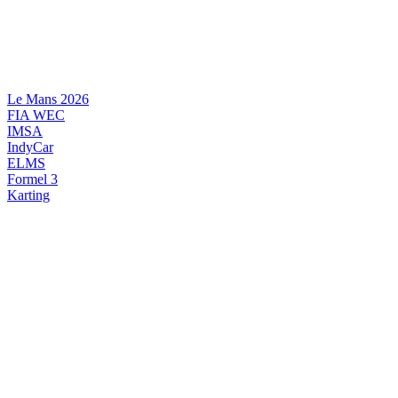
Videre
til
indhold
Le Mans 2026
FIA WEC
IMSA
IndyCar
ELMS
Formel 3
Karting
DANSK MOTORSPORT
INTERNATIONAL MOTORSPORT
ARTIKELSERIER