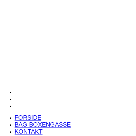
POWER RANKING
PODCAST
PRESSEMEDDELELSER
BILTEST
FORSIDE
BAG BOXENGASSE
KONTAKT
FORSIDE
BAG BOXENGASSE
KONTAKT