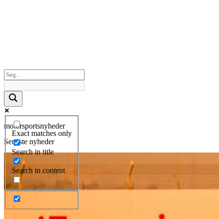
motorsportsnyheder
Exact matches only
Seneste nyheder
Search in title
Search in content