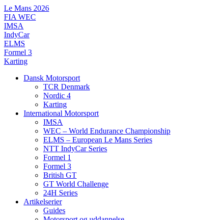
Videre
Le Mans 2026
til
FIA WEC
indhold
IMSA
IndyCar
ELMS
Formel 3
Karting
Dansk Motorsport
TCR Denmark
Nordic 4
Karting
International Motorsport
IMSA
WEC – World Endurance Championship
ELMS – European Le Mans Series
NTT IndyCar Series
Formel 1
Formel 3
British GT
GT World Challenge
24H Series
Artikelserier
Guides
Motorsport og uddannelse