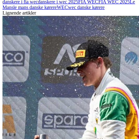
danskere i fia wec
danskere i wec 2025
FIA WEC
FIA WEC 2025
Le
Mans
le mans danske kørere
WEC
wec danske kørere
Lignende artikler