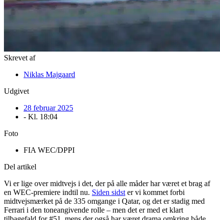
Skrevet af
Niklas Majgaard
Udgivet
28 februar 2025
- Kl.
18:04
Foto
FIA WEC/DPPI
Del artikel
Vi er lige over midtvejs i det, der på alle måder har været et brag af
en WEC-premiere indtil nu.
Siden sidst
er vi kommet forbi
midtvejsmærket på de 335 omgange i Qatar, og det er stadig med
Ferrari i den toneangivende rolle – men det er med et klart
tilbagefald for #51, mens der også har været drama omkring både