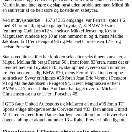
Martin kunne intet gøre og slap også uden problemer, men Milesi fik
en snurretur af de helt store og kostede en safetycar.
Ved midtvejsmærket – 167 af 335 omgange, var Ferrari i spids 1-2
med 83 foran 50, og så to gange Toyota, 7, 8. BMW 20 som
femmer og Cadillacs #12 var sekser. Mikkel Jensen og Kevin
Magnussen rundede top 10 af som nummer ni og ti, mens Malthe
Jakobsen lå 11’er i Peugeot 94 og Michael Christensen 12’er og
bedste Porsche.
Status ved timeskiftet her klokken seks efter seks timers kørsel er, at
Miguel Molina fik bragt Ferrari 50 i front foran 83’eren, mens det er
uændret mellem Toyotas to biler, stadig med syveren som nummer
tre. Femmer er stadig BMW #20, mens Ferrari 51 aktuelt er oppe
som sekser. Syver er Alpines #36 foran Jean Eric Vergne i Peugeot
93 og Malthe Jakobsen i Peugeot 94. Kevin Magnussen er tier i
BMW’s #15, mens Julien Andlauer har taget over fra Michael
Christensen og nu er 11’er i Porsches #5.
I GT3 fører United Autosports og McLaren an med #95 foran TF
Sports enlige tilbageværende Corvette med #33. Den anden United-
McLaren er treer. Iron Dames har levet en lidt omtumlet tilværelse i
dagens løb og er aktuelt nummer 13 – Rahel Frey er i bilen lige nu.