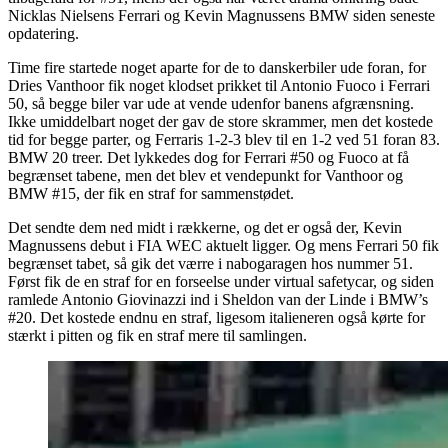
Nicklas Nielsens Ferrari og Kevin Magnussens BMW siden seneste
opdatering.
Time fire startede noget aparte for de to danskerbiler ude foran, for
Dries Vanthoor fik noget klodset prikket til Antonio Fuoco i Ferrari
50, så begge biler var ude at vende udenfor banens afgrænsning.
Ikke umiddelbart noget der gav de store skrammer, men det kostede
tid for begge parter, og Ferraris 1-2-3 blev til en 1-2 ved 51 foran 83.
BMW 20 treer. Det lykkedes dog for Ferrari #50 og Fuoco at få
begrænset tabene, men det blev et vendepunkt for Vanthoor og
BMW #15, der fik en straf for sammenstødet.
Det sendte dem ned midt i rækkerne, og det er også der, Kevin
Magnussens debut i FIA WEC aktuelt ligger. Og mens Ferrari 50 fik
begrænset tabet, så gik det værre i nabogaragen hos nummer 51.
Først fik de en straf for en forseelse under virtual safetycar, og siden
ramlede Antonio Giovinazzi ind i Sheldon van der Linde i BMW’s
#20. Det kostede endnu en straf, ligesom italieneren også kørte for
stærkt i pitten og fik en straf mere til samlingen.