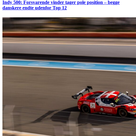
Indy 500: Forsvarende vinder tager pole position – begge
danskere endte udenfor Top 12