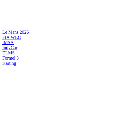
Videre
til
indhold
Le Mans 2026
FIA WEC
IMSA
IndyCar
ELMS
Formel 3
Karting
DANSK MOTORSPORT
INTERNATIONAL MOTORSPORT
ARTIKELSERIER