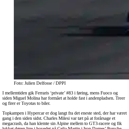
Foto: Julien Delfosse / DPPI
I mellemtiden gik Ferraris ‘private’ #83 i føring, mens Fuoco og
siden Miguel Molina har formået at holde fast i andenpladsen. Treer
og firer er Toyotas to biler.
Topkampen i Hypercar er dog langt fra det eneste sted, der har været
gang i den siden sidst. Charles Milesi var tæt på at forårsage et
megacrash, da han klemte sin Alpine mellem to GT3-racere og fik
lukket døren lige i hovedet på Celia Martin i Iron Dames’ Porsche.