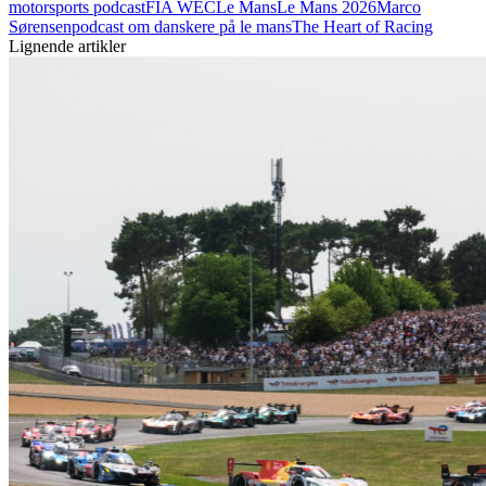
motorsports podcast
FIA WEC
Le Mans
Le Mans 2026
Marco
Sørensen
podcast om danskere på le mans
The Heart of Racing
Lignende artikler