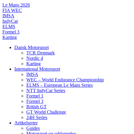
Videre
Le Mans 2026
til
FIA WEC
indhold
IMSA
IndyCar
ELMS
Formel 3
Karting
Dansk Motorsport
TCR Denmark
Nordic 4
Karting
International Motorsport
IMSA
WEC – World Endurance Championship
ELMS – European Le Mans Series
NTT IndyCar Series
Formel 1
Formel 3
British GT
GT World Challenge
24H Series
Artikelserier
Guides
Motorsport og uddannelse