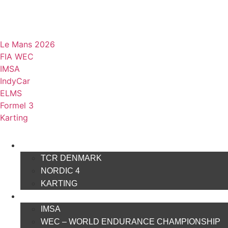
Videre
til
indhold
Le Mans 2026
FIA WEC
IMSA
IndyCar
ELMS
Formel 3
Karting
DANSK MOTORSPORT
TCR DENMARK
NORDIC 4
KARTING
INTERNATIONAL MOTORSPORT
IMSA
WEC – WORLD ENDURANCE CHAMPIONSHIP