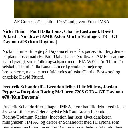
AF Corses #21 i aktion i 2021-udgaven. Foto: IMSA
Nicki Thiim – Paul Dalla Lana, Charlie Eastwood, David
Pittard – Northwest AMR Aston Martin Vantage GT3 – GT
Daytona #98 (Kun Daytona)
Nicki Thiim er tilbage på Daytona efter et års pause. Sønderjyden er
på plads hos canadiske Paul Dalla Lanas Northwest AMR – samme
team i øvrigt, som Thiim også kører med i FIA WEC i år. Thiim får
selskab af Paul Dalla Lana, som er kørende teamejer og
bronzekører, mens teamet fuldendes af irske Charlie Eastwood og
engelske David Pittard.
Frederik Schandorff – Brendan Iribe, Ollie Millroy, Jordan
Pepper – Inception Racing McLaren 720S GT3 – GT Daytona
#70 (Kun Daytona)
Frederik Schandorff er tilbage i IMSA, hvor han fik debut ved sidste
års sæsonfinale med det engelske McLaren-team Inception
Racing/Optimum Racing. Inception har igen givet danskeren
muligheden i IMSA, og derfor er Schandorff med i Daytona som
fjerdemand på bilen. Inception Racing er i det hele taget i fuld gang