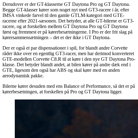
Derudover er der GT-klasserne GT Daytona Pro og GT Daytona.
Begge GT-klasser kører som noget nyt med GT3-racere i år, efter
IMSA vinkede farvel til den gamle GTLM-kategori med GTE-
racerne efter 2021-sæsonen. Det betyder, at alle GT-bilerne er GT3-
racere, og at forskellen mellem GT Daytona Pro og GT Daytona
først og fremmest er på kørerbesætningerne. I Pro er der frit slag på
kørersammensætningen – det er der ikke i GT Daytona.
Der er også et par dispensationer i spil, for blandt andre Corvette
råder ikke over en egentlig GT3-racer, men har derimod konverteret
GTE-modellen Corvette C8.R til at køre i den nye GT Daytona Pro-
klasse. Det betyder blandt andet, at bilen kører på andre dæk end i
GTE, ligesom den også har ABS og skal køre med en anden
aerodynamisk pakke.
Bilerne kører desuden med ens Balance of Performance, så det er på
kørerbesætningen, at forskellen på Pro og GT Daytona ligger.