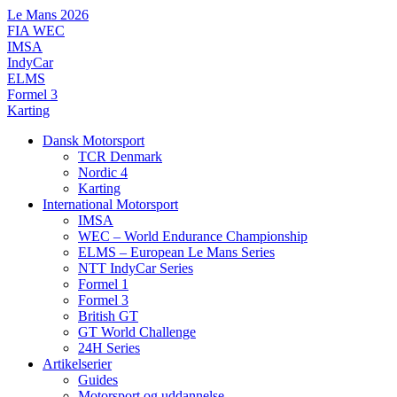
Videre
Le Mans 2026
til
FIA WEC
indhold
IMSA
IndyCar
ELMS
Formel 3
Karting
Dansk Motorsport
TCR Denmark
Nordic 4
Karting
International Motorsport
IMSA
WEC – World Endurance Championship
ELMS – European Le Mans Series
NTT IndyCar Series
Formel 1
Formel 3
British GT
GT World Challenge
24H Series
Artikelserier
Guides
Motorsport og uddannelse