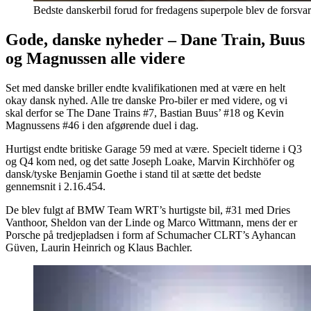
Bedste danskerbil forud for fredagens superpole blev de fors
Gode, danske nyheder – Dane Train, Buus
og Magnussen alle videre
Set med danske briller endte kvalifikationen med at være en helt
okay dansk nyhed. Alle tre danske Pro-biler er med videre, og vi
skal derfor se The Dane Trains #7, Bastian Buus’ #18 og Kevin
Magnussens #46 i den afgørende duel i dag.
Hurtigst endte britiske Garage 59 med at være. Specielt tiderne i Q3
og Q4 kom ned, og det satte Joseph Loake, Marvin Kirchhöfer og
dansk/tyske Benjamin Goethe i stand til at sætte det bedste
gennemsnit i 2.16.454.
De blev fulgt af BMW Team WRT’s hurtigste bil, #31 med Dries
Vanthoor, Sheldon van der Linde og Marco Wittmann, mens der er
Porsche på tredjepladsen i form af Schumacher CLRT’s Ayhancan
Güven, Laurin Heinrich og Klaus Bachler.