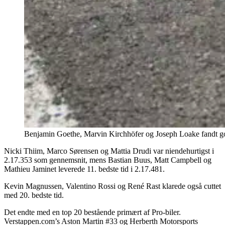
Benjamin Goethe, Marvin Kirchhöfer og Joseph Loake fandt godt
Nicki Thiim, Marco Sørensen og Mattia Drudi var niendehurtigst i
2.17.353 som gennemsnit, mens Bastian Buus, Matt Campbell og
Mathieu Jaminet leverede 11. bedste tid i 2.17.481.
Kevin Magnussen, Valentino Rossi og René Rast klarede også cuttet
med 20. bedste tid.
Det endte med en top 20 bestående primært af Pro-biler.
Verstappen.com’s Aston Martin #33 og Herberth Motorsports