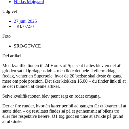
Niklas Majgaard
Udgivet
27 juni 2025
- Kl.
07:50
Foto
SRO/GTWCE
Del artikel
Med kvalifikationen til 24 Hours of Spa sent i aftes blev en del af
gridden sat til lørdagens løb – men ikke det hele. I eftermiddag,
fredag, venter en Superpole, hvor de 20 bedste skal dyste én gang
mere om pole position. Det sker klokken 16.00 – du finder link til at
se det i bunden af denne artikel.
Selve kvalifikationen blev pænt sagt en rodet omgang.
Der er fire runder, hvor én kører per bil ad gangen får et kvarter til at
sætte tiden – og resultatet findes så på et gennemsnit af bilens tre
eller fire respektive kørere. Q1 tog godt en time at afvikle på grund
af afkørsler.