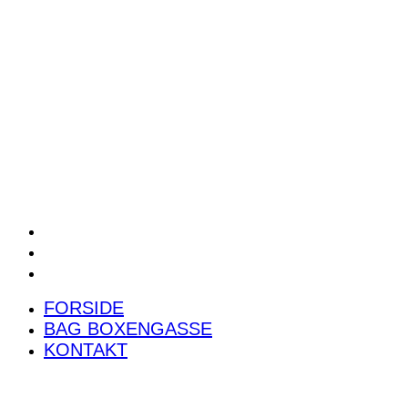
POWER RANKING
PODCAST
PRESSEMEDDELELSER
BILTEST
FORSIDE
BAG BOXENGASSE
KONTAKT
FORSIDE
BAG BOXENGASSE
KONTAKT