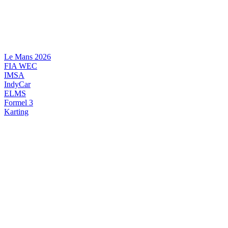
Videre
til
indhold
Le Mans 2026
FIA WEC
IMSA
IndyCar
ELMS
Formel 3
Karting
DANSK MOTORSPORT
INTERNATIONAL MOTORSPORT
ARTIKELSERIER