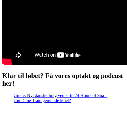
Klar til løbet? Få vores optakt og podcast
her!
Guide: Nyt danskerbrag venter til 24 Hours of Spa –
kan Dane Train genvinde løbet?