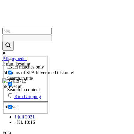
Alle nyheder
2 min. læsning
Exact matches only
24 Hours of SPA bliver med tilskuere!
Search in title
Skrevet af
Search in content
Kim Gripping
Udgivet
1 juli 2021
- Kl.
10:16
Foto