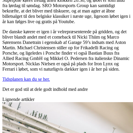
Superpole køres fredag aften klokken 20.30, og løbet er som altid
fra lørdag til søndag. SRO Motorsports Group kan samtidigt
bekræfte, at det bliver med tilskuere, og at man agter at åbne
billetsalget til den belgiske klassiker i næste uge, ligesom løbet igen i
år kan følges live og gratis på Youtube.
De danske kørere er igen i år velrepræsenterede på gridden, og det
bliver blandt andet med et comeback til Nicki Thiim og Marco
Sørensens Danetrain i egenskab af Garage 59’s indsats med Aston
Martin. Michael Christensen stiller op for Frikadelli Racing og
Porsche, og ligeledes i Porsche finder vi også Bastian Buus fra
Allied Racing GmbH og Mikkel O. Pedersen fra italienske Dinamic
Motorsport. Nicklas Nielsen er også på plads for Iron Lynx og
Ferrari i løbet, som vi naturligvis dækker igen i år her på siden.
Tidsplanen kan du se her.
Det er god stil at dele godt indhold med andre
Lignende artikler