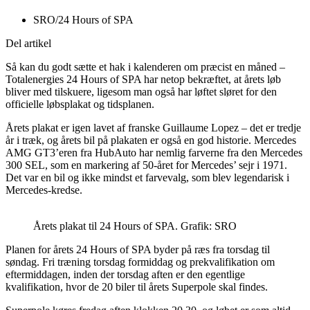
SRO/24 Hours of SPA
Del artikel
Så kan du godt sætte et hak i kalenderen om præcist en måned –
Totalenergies 24 Hours of SPA har netop bekræftet, at årets løb
bliver med tilskuere, ligesom man også har løftet sløret for den
officielle løbsplakat og tidsplanen.
Årets plakat er igen lavet af franske Guillaume Lopez – det er tredje
år i træk, og årets bil på plakaten er også en god historie. Mercedes
AMG GT3’eren fra HubAuto har nemlig farverne fra den Mercedes
300 SEL, som en markering af 50-året for Mercedes’ sejr i 1971.
Det var en bil og ikke mindst et farvevalg, som blev legendarisk i
Mercedes-kredse.
Årets plakat til 24 Hours of SPA. Grafik: SRO
Planen for årets 24 Hours of SPA byder på ræs fra torsdag til
søndag. Fri træning torsdag formiddag og prekvalifikation om
eftermiddagen, inden der torsdag aften er den egentlige
kvalifikation, hvor de 20 biler til årets Superpole skal findes.