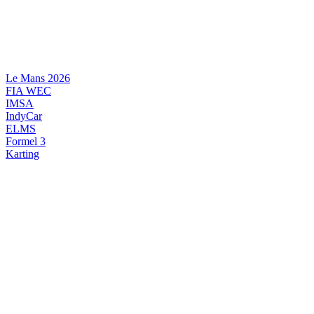
Videre
til
indhold
Le Mans 2026
FIA WEC
IMSA
IndyCar
ELMS
Formel 3
Karting
DANSK MOTORSPORT
INTERNATIONAL MOTORSPORT
ARTIKELSERIER