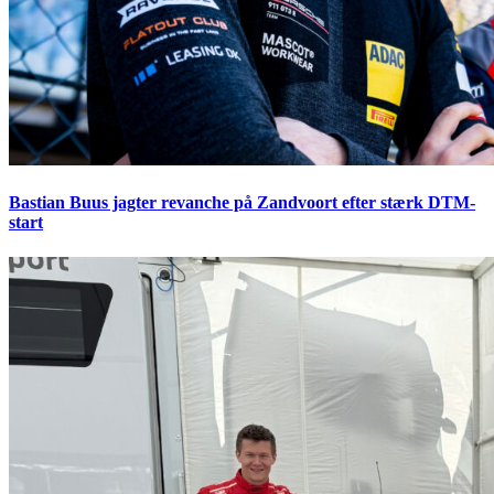
Bastian Buus jagter revanche på Zandvoort efter stærk DTM-
start