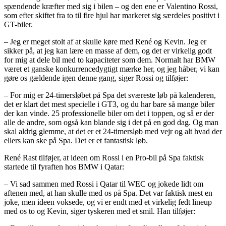
spændende kræfter med sig i bilen – og den ene er Valentino Rossi,
som efter skiftet fra to til fire hjul har markeret sig særdeles positivt i
GT-biler.
– Jeg er meget stolt af at skulle køre med René og Kevin. Jeg er
sikker på, at jeg kan lære en masse af dem, og det er virkelig godt
for mig at dele bil med to kapaciteter som dem. Normalt har BMW
været et ganske konkurrencedygtigt mærke her, og jeg håber, vi kan
gøre os gældende igen denne gang, siger Rossi og tilføjer:
– For mig er 24-timersløbet på Spa det sværeste løb på kalenderen,
det er klart det mest specielle i GT3, og du har bare så mange biler
der kan vinde. 25 professionelle biler om det i toppen, og så er der
alle de andre, som også kan blande sig i det på en god dag. Og man
skal aldrig glemme, at det er et 24-timersløb med vejr og alt hvad der
ellers kan ske på Spa. Det er et fantastisk løb.
René Rast tilføjer, at ideen om Rossi i en Pro-bil på Spa faktisk
startede til fyraften hos BMW i Qatar:
– Vi sad sammen med Rossi i Qatar til WEC og jokede lidt om
aftenen med, at han skulle med os på Spa. Det var faktisk mest en
joke, men ideen voksede, og vi er endt med et virkelig fedt lineup
med os to og Kevin, siger tyskeren med et smil. Han tilføjer: