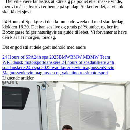
– Det ville være fantastisk at køre sig på podiet eller måske vinde,
men vi må se, hvor vi er henne på søndag. Sikkert er det, at vi nok
skal få det sjovt.
24 Hours of Spa køres i den kommende weekend med start lørdag
klokken 16.30. Det kan ses live og gratis på Youtube, og her fra
Boxengasse følger naturligvis en guide til løbet. Vi forventer at have
den klar til i morgen, torsdag.
Det er god stil at dele godt indhold med andre
24 Hours of SPA
24h spa 2025
BMW
BMW M
BMW Team
WRT
dansk motorsport
danskere 24 hours of spa
danskere 24h
spa
danskere 24h spa 2025
hvad kører kevin magnussen
Kevin
Magnussen
kevin magnussen og valentino rossi
motorsport
Lignende artikler