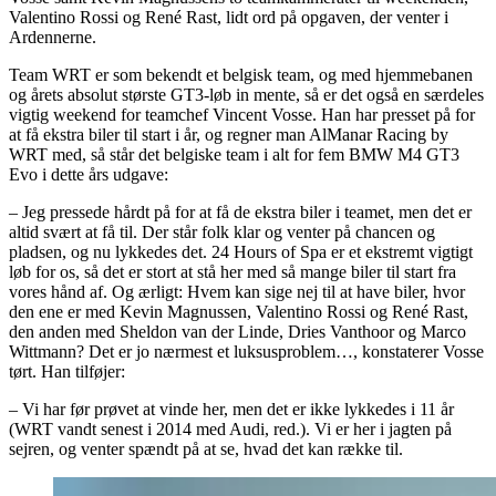
Valentino Rossi og René Rast, lidt ord på opgaven, der venter i
Ardennerne.
Team WRT er som bekendt et belgisk team, og med hjemmebanen
og årets absolut største GT3-løb in mente, så er det også en særdeles
vigtig weekend for teamchef Vincent Vosse. Han har presset på for
at få ekstra biler til start i år, og regner man AlManar Racing by
WRT med, så står det belgiske team i alt for fem BMW M4 GT3
Evo i dette års udgave:
– Jeg pressede hårdt på for at få de ekstra biler i teamet, men det er
altid svært at få til. Der står folk klar og venter på chancen og
pladsen, og nu lykkedes det. 24 Hours of Spa er et ekstremt vigtigt
løb for os, så det er stort at stå her med så mange biler til start fra
vores hånd af. Og ærligt: Hvem kan sige nej til at have biler, hvor
den ene er med Kevin Magnussen, Valentino Rossi og René Rast,
den anden med Sheldon van der Linde, Dries Vanthoor og Marco
Wittmann? Det er jo nærmest et luksusproblem…, konstaterer Vosse
tørt. Han tilføjer:
– Vi har før prøvet at vinde her, men det er ikke lykkedes i 11 år
(WRT vandt senest i 2014 med Audi, red.). Vi er her i jagten på
sejren, og venter spændt på at se, hvad det kan række til.