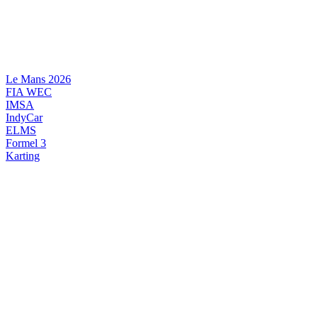
Videre
til
indhold
Le Mans 2026
FIA WEC
IMSA
IndyCar
ELMS
Formel 3
Karting
DANSK MOTORSPORT
INTERNATIONAL MOTORSPORT
ARTIKELSERIER