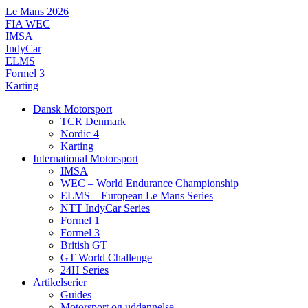
Videre
Le Mans 2026
til
FIA WEC
indhold
IMSA
IndyCar
ELMS
Formel 3
Karting
Dansk Motorsport
TCR Denmark
Nordic 4
Karting
International Motorsport
IMSA
WEC – World Endurance Championship
ELMS – European Le Mans Series
NTT IndyCar Series
Formel 1
Formel 3
British GT
GT World Challenge
24H Series
Artikelserier
Guides
Motorsport og uddannelse