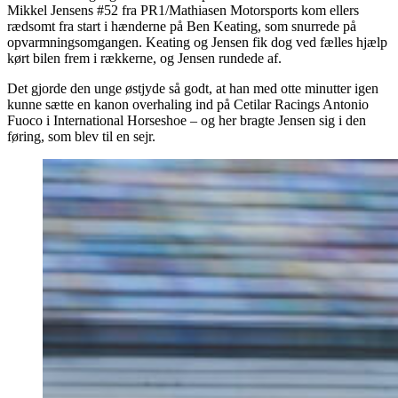
Mikkel Jensens #52 fra PR1/Mathiasen Motorsports kom ellers
rædsomt fra start i hænderne på Ben Keating, som snurrede på
opvarmningsomgangen. Keating og Jensen fik dog ved fælles hjælp
kørt bilen frem i rækkerne, og Jensen rundede af.
Det gjorde den unge østjyde så godt, at han med otte minutter igen
kunne sætte en kanon overhaling ind på Cetilar Racings Antonio
Fuoco i International Horseshoe – og her bragte Jensen sig i den
føring, som blev til en sejr.