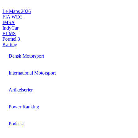
Videre
til
Le Mans 2026
indhold
FIA WEC
IMSA
IndyCar
ELMS
Formel 3
Karting
Dansk Motorsport
International Motorsport
Artikelserier
Power Ranking
Podcast