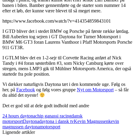
banen i bilen. Bamber gennemførte og de starter som nummer 14
efter et løb, der kunne være blevet til så meget mere.
https://www.facebook.com/watch/?v=414354859843101
I GTD bliver det i stedet BMW og Porsche på første række lørdag.
Bill Auberlen tog sejren i GT Daytona for Turner Motorsport i
BMW M6 GT3 foran Laurens Vanthoor i Pfaff Motorsports Porsche
911 GT3R.
I GTLM blev det en 1-2-sejr til Corvette Racing anført af Nick
Tandy i #4 foran søsterbilen #3, som Nicky Catsburg kørte over
stregen, mens LMP3 gik til Mühlner Motorsports America, der også
startede fra pole position.
Vi dækker naturligvis Daytona tæt i den kommende uge. Følg os
her, på
Facebook
og følg vores gruppe
Nyt om Motorsport
– så får
du altid det nyeste!
Det er god stil at dele godt indhold med andre
24 hours daytona
chip ganassi racing
dansk
motorsport
Daytona
daytona i dansk tv
Kevin Magnussen
kevin
magnussen daytona
motorsport
Lignende artikler