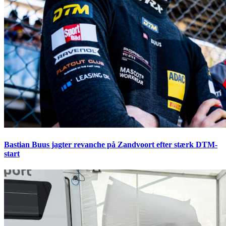
Bastian Buus jagter revanche på Zandvoort efter stærk DTM-
start