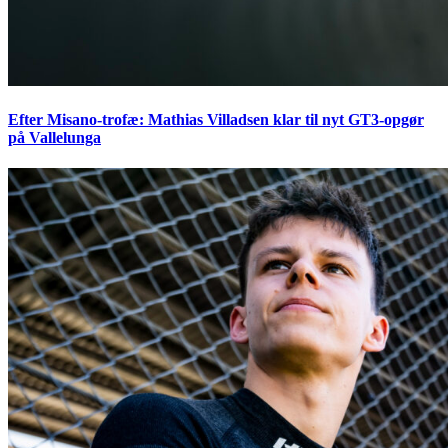
Efter Misano-trofæ: Mathias Villadsen klar til nyt GT3-opgør
på Vallelunga