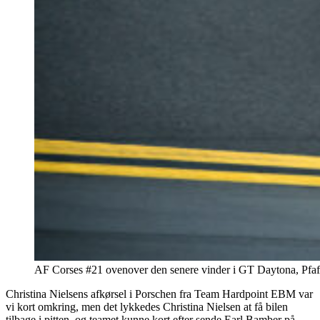
AF Corses #21 ovenover den senere vinder i GT Daytona, Pfaf
Christina Nielsens afkørsel i Porschen fra Team Hardpoint EBM var
vi kort omkring, men det lykkedes Christina Nielsen at få bilen
tilbage i pitten, og teamet kunne kort efter sende Earl Bamber på