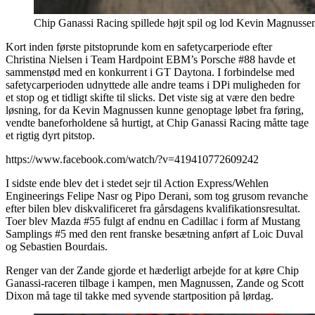
Chip Ganassi Racing spillede højt spil og lod Kevin Magnussen 
Kort inden første pitstoprunde kom en safetycarperiode efter
Christina Nielsen i Team Hardpoint EBM’s Porsche #88 havde et
sammenstød med en konkurrent i GT Daytona. I forbindelse med
safetycarperioden udnyttede alle andre teams i DPi muligheden for
et stop og et tidligt skifte til slicks. Det viste sig at være den bedre
løsning, for da Kevin Magnussen kunne genoptage løbet fra føring,
vendte baneforholdene så hurtigt, at Chip Ganassi Racing måtte tage
et rigtig dyrt pitstop.
https://www.facebook.com/watch/?v=419410772609242
I sidste ende blev det i stedet sejr til Action Express/Wehlen
Engineerings Felipe Nasr og Pipo Derani, som tog grusom revanche
efter bilen blev diskvalificeret fra gårsdagens kvalifikationsresultat.
Toer blev Mazda #55 fulgt af endnu en Cadillac i form af Mustang
Samplings #5 med den rent franske besætning anført af Loic Duval
og Sebastien Bourdais.
Renger van der Zande gjorde et hæderligt arbejde for at køre Chip
Ganassi-raceren tilbage i kampen, men Magnussen, Zande og Scott
Dixon må tage til takke med syvende startposition på lørdag.