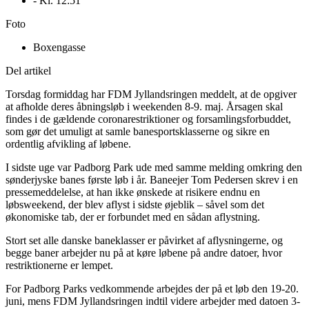
- Kl.
12:51
Foto
Boxengasse
Del artikel
Torsdag formiddag har FDM Jyllandsringen meddelt, at de opgiver
at afholde deres åbningsløb i weekenden 8-9. maj. Årsagen skal
findes i de gældende coronarestriktioner og forsamlingsforbuddet,
som gør det umuligt at samle banesportsklasserne og sikre en
ordentlig afvikling af løbene.
I sidste uge var Padborg Park ude med samme melding omkring den
sønderjyske banes første løb i år. Baneejer Tom Pedersen skrev i en
pressemeddelelse, at han ikke ønskede at risikere endnu en
løbsweekend, der blev aflyst i sidste øjeblik – såvel som det
økonomiske tab, der er forbundet med en sådan aflystning.
Stort set alle danske baneklasser er påvirket af aflysningerne, og
begge baner arbejder nu på at køre løbene på andre datoer, hvor
restriktionerne er lempet.
For Padborg Parks vedkommende arbejdes der på et løb den 19-20.
juni, mens FDM Jyllandsringen indtil videre arbejder med datoen 3-