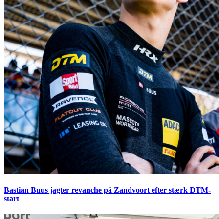
Bastian Buus jagter revanche på Zandvoort efter stærk DTM-
start