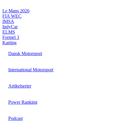
Videre
til
Le Mans 2026
indhold
FIA WEC
IMSA
IndyCar
ELMS
Formel 3
Karting
Dansk Motorsport
International Motorsport
Artikelserier
Power Ranking
Podcast