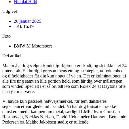
Nicolai Hald
Udgivet
26 januar 2025
- Kl.
16:19
Foto
BMW M Motorsport
Del artikel
Man må aldrig sælge skindet før bjørnen er skudt, og slet ikke i et 24
timers løb. En hurtig kørersammensætning, strategier, udholdenhed
og tilfældigheder får dig kun noget af vejen. Det er kulminationen af
alle fire ting samt en lille portion held, som får dig over målstregen
som vinder. Specielt i et så brutalt løb som Rolex 24 at Daytona ofte
har ry for at være.
Vi havde kun passeret halvvejsmærket, før fem danskeres
sejrschancer var gledet ud i sandet. Vi har dog fortsat en række
danskere med i kampen om metal, særligt i LMP2 hvor Christian
Rasmussen, Nicklas Nielsen, David Heinemeier Hansson, Benjamin
Pedersen og Malthe Jakobsen stadig er rullende.