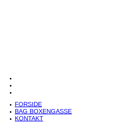
POWER RANKING
PODCAST
PRESSEMEDDELELSER
BILTEST
FORSIDE
BAG BOXENGASSE
KONTAKT
FORSIDE
BAG BOXENGASSE
KONTAKT