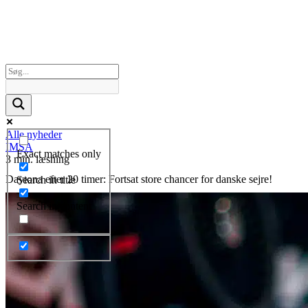
Alle nyheder
IMSA
Exact matches only
3 min. læsning
Daytona efter 20 timer: Fortsat store chancer for danske sejre!
Search in title
Search in content