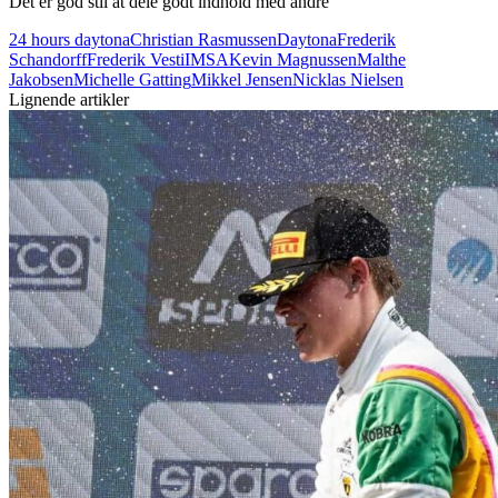
Det er god stil at dele godt indhold med andre
24 hours daytona
Christian Rasmussen
Daytona
Frederik
Schandorff
Frederik Vesti
IMSA
Kevin Magnussen
Malthe
Jakobsen
Michelle Gatting
Mikkel Jensen
Nicklas Nielsen
Lignende artikler