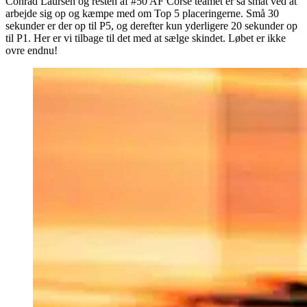
Conrad Laursen og resten af #50 AF Corse teamet er så småt ved at
arbejde sig op og kæmpe med om Top 5 placeringerne. Små 30
sekunder er der op til P5, og derefter kun yderligere 20 sekunder op
til P1. Her er vi tilbage til det med at sælge skindet. Løbet er ikke
ovre endnu!