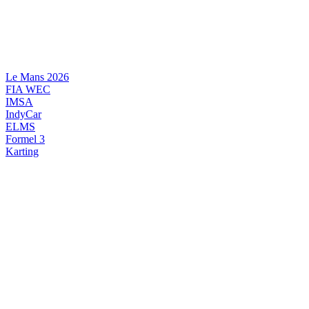
Videre
til
indhold
Le Mans 2026
FIA WEC
IMSA
IndyCar
ELMS
Formel 3
Karting
DANSK MOTORSPORT
INTERNATIONAL MOTORSPORT
ARTIKELSERIER