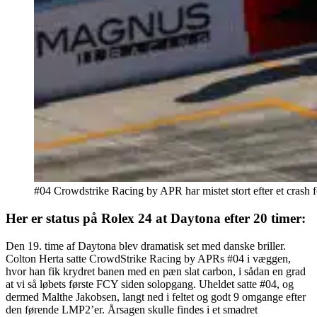
#04 Crowdstrike Racing by APR har mistet stort efter et crash
Her er status på Rolex 24 at Daytona efter 20 timer:
Den 19. time af Daytona blev dramatisk set med danske briller.
Colton Herta satte CrowdStrike Racing by APRs #04 i væggen,
hvor han fik krydret banen med en pæn slat carbon, i sådan en grad
at vi så løbets første FCY siden solopgang. Uheldet satte #04, og
dermed Malthe Jakobsen, langt ned i feltet og godt 9 omgange efter
den førende LMP2’er. Årsagen skulle findes i et smadret