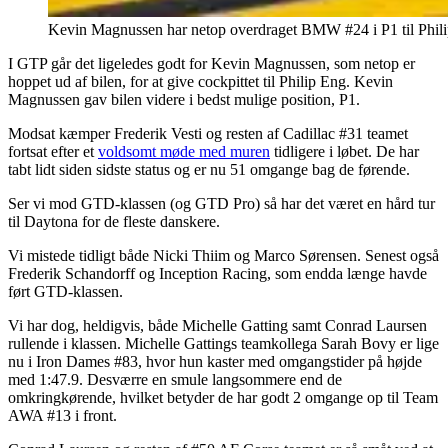
Kevin Magnussen har netop overdraget BMW #24 i P1 til Phil
I GTP går det ligeledes godt for Kevin Magnussen, som netop er
hoppet ud af bilen, for at give cockpittet til Philip Eng. Kevin
Magnussen gav bilen videre i bedst mulige position, P1.
Modsat kæmper Frederik Vesti og resten af Cadillac #31 teamet
fortsat efter et
voldsomt møde med muren
tidligere i løbet. De har
tabt lidt siden sidste status og er nu 51 omgange bag de førende.
Ser vi mod GTD-klassen (og GTD Pro) så har det været en hård tur
til Daytona for de fleste danskere.
Vi mistede tidligt både Nicki Thiim og Marco Sørensen. Senest også
Frederik Schandorff og Inception Racing, som endda længe havde
ført GTD-klassen.
Vi har dog, heldigvis, både Michelle Gatting samt Conrad Laursen
rullende i klassen. Michelle Gattings teamkollega Sarah Bovy er lige
nu i Iron Dames #83, hvor hun kaster med omgangstider på højde
med 1:47.9. Desværre en smule langsommere end de
omkringkørende, hvilket betyder de har godt 2 omgange op til Team
AWA #13 i front.