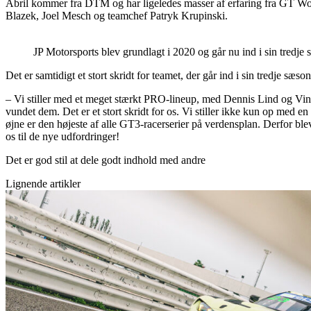
Abril kommer fra DTM og har ligeledes masser af erfaring fra GT Wor
Blazek, Joel Mesch og teamchef Patryk Krupinski.
JP Motorsports blev grundlagt i 2020 og går nu ind i sin tredj
Det er samtidigt et stort skridt for teamet, der går ind i sin tredje sæs
– Vi stiller med et meget stærkt PRO-lineup, med Dennis Lind og Vi
vundet dem. Det er et stort skridt for os. Vi stiller ikke kun op me
øjne er den højeste af alle GT3-racerserier på verdensplan. Derfor ble
os til de nye udfordringer!
Det er god stil at dele godt indhold med andre
Lignende artikler