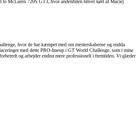
lt to McLaren 720S GT3, hvor andenbilen bliver kørt af Maciej
 Challenge, hvor de har kæmpet med om mesterskaberne og endda
ntplaceringer med dette PRO-lineup i GT World Challenge, som i mine
 forberedt og arbejder endnu mere professionelt i fremtiden. Vi glæder