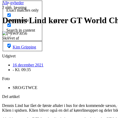
Alle nyheder
2 min. læsning
Exact matches only
Dennis Lind kører GT World Ch
Search in title
Search in content
Skrevet af
Kim Gripping
Udgivet
16 december 2021
- Kl.
09:35
Foto
SRO/GTWCE
Del artikel
Dennis Lind har fået de første aftaler i hus for den kommende sæson,
Klien i spidsen. Klien bliver også en del af kørerlineuppet og deler b