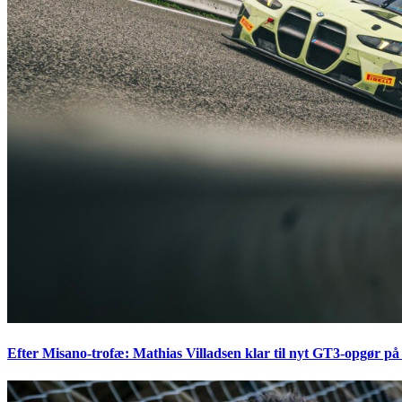
Efter Misano-trofæ: Mathias Villadsen klar til nyt GT3-opgør på