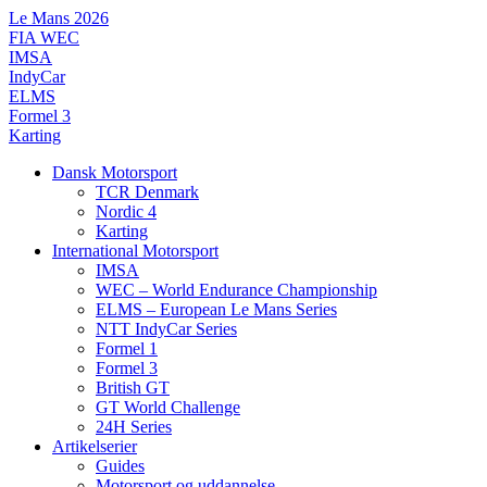
Videre
Le Mans 2026
til
FIA WEC
indhold
IMSA
IndyCar
ELMS
Formel 3
Karting
Dansk Motorsport
TCR Denmark
Nordic 4
Karting
International Motorsport
IMSA
WEC – World Endurance Championship
ELMS – European Le Mans Series
NTT IndyCar Series
Formel 1
Formel 3
British GT
GT World Challenge
24H Series
Artikelserier
Guides
Motorsport og uddannelse