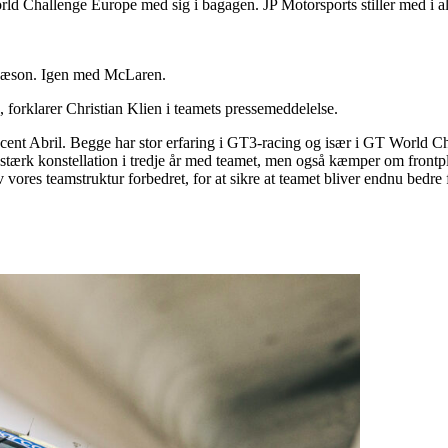
ld Challenge Europe med sig i bagagen. JP Motorsports stiller med i a
e sæson. Igen med McLaren.
on, forklarer Christian Klien i teamets pressemeddelelse.
ncent Abril. Begge har stor erfaring i GT3-racing og især i GT World
d en stærk konstellation i tredje år med teamet, men også kæmper om fro
v vores teamstruktur forbedret, for at sikre at teamet bliver endnu bedre