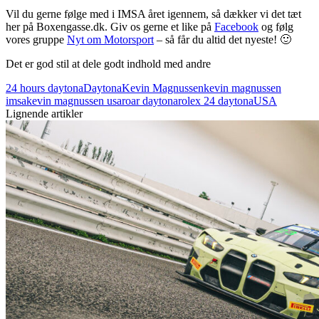
Vil du gerne følge med i IMSA året igennem, så dækker vi det tæt
her på Boxengasse.dk. Giv os gerne et like på
Facebook
og følg
vores gruppe
Nyt om Motorsport
– så får du altid det nyeste! 🙂
Det er god stil at dele godt indhold med andre
24 hours daytona
Daytona
Kevin Magnussen
kevin magnussen
imsa
kevin magnussen usa
roar daytona
rolex 24 daytona
USA
Lignende artikler