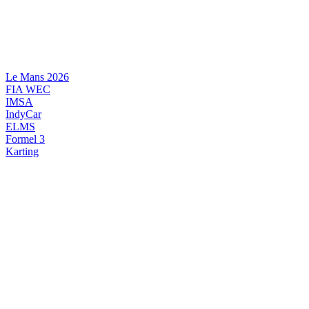
Videre
til
indhold
Le Mans 2026
FIA WEC
IMSA
IndyCar
ELMS
Formel 3
Karting
DANSK MOTORSPORT
INTERNATIONAL MOTORSPORT
ARTIKELSERIER