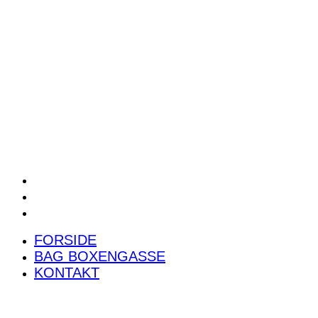
POWER RANKING
PODCAST
PRESSEMEDDELELSER
BILTEST
FORSIDE
BAG BOXENGASSE
KONTAKT
FORSIDE
BAG BOXENGASSE
KONTAKT