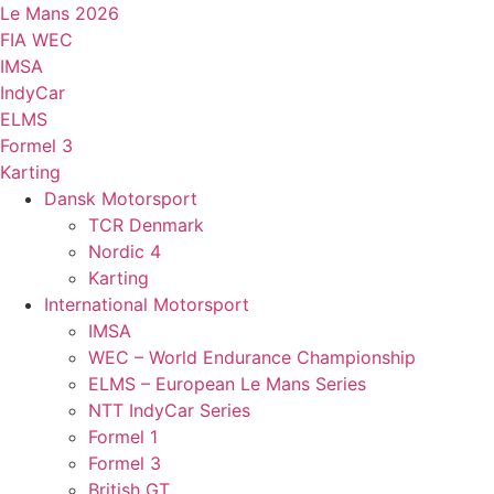
Videre
Le Mans 2026
til
FIA WEC
indhold
IMSA
IndyCar
ELMS
Formel 3
Karting
Dansk Motorsport
TCR Denmark
Nordic 4
Karting
International Motorsport
IMSA
WEC – World Endurance Championship
ELMS – European Le Mans Series
NTT IndyCar Series
Formel 1
Formel 3
British GT