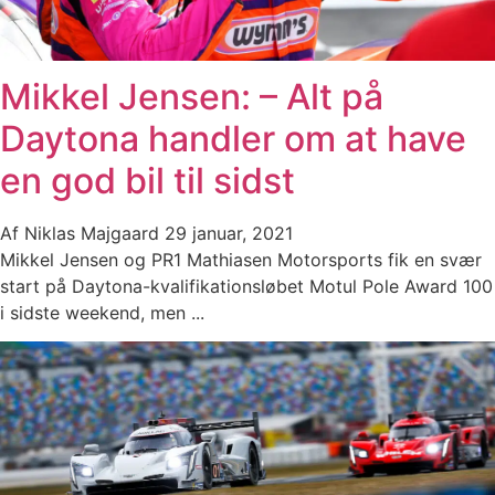
Mikkel Jensen: – Alt på
Daytona handler om at have
en god bil til sidst
Af
Niklas Majgaard
29 januar, 2021
Mikkel Jensen og PR1 Mathiasen Motorsports fik en svær
start på Daytona-kvalifikationsløbet Motul Pole Award 100
i sidste weekend, men ...