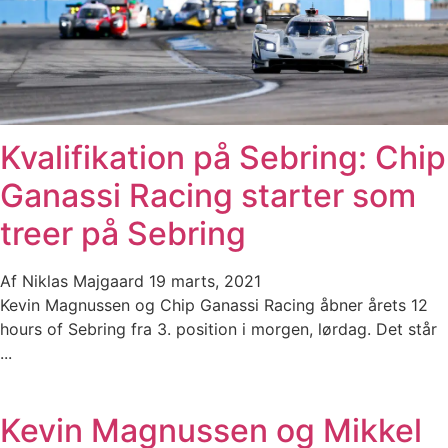
Kvalifikation på Sebring: Chip
Ganassi Racing starter som
treer på Sebring
Af
Niklas Majgaard
19 marts, 2021
Kevin Magnussen og Chip Ganassi Racing åbner årets 12
hours of Sebring fra 3. position i morgen, lørdag. Det står
...
Kevin Magnussen og Mikkel