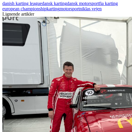
danish karting league
dansk karting
dansk motorsport
fia karting
european championship
karting
motorsport
niklas vejen
Lignende artikler