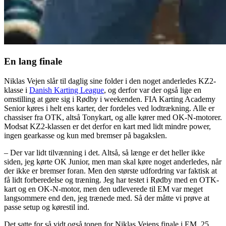
En lang finale
Niklas Vejen slår til daglig sine folder i den noget anderledes KZ2-
klasse i
Danish Karting League
, og derfor var der også lige en
omstilling at gøre sig i Rødby i weekenden. FIA Karting Academy
Senior køres i helt ens karter, der fordeles ved lodtrækning. Alle er
chassiser fra OTK, altså Tonykart, og alle kører med OK-N-motorer.
Modsat KZ2-klassen er det derfor en kart med lidt mindre power,
ingen gearkasse og kun med bremser på bagakslen.
– Der var lidt tilvænning i det. Altså, så længe er det heller ikke
siden, jeg kørte OK Junior, men man skal køre noget anderledes, når
der ikke er bremser foran. Men den største udfordring var faktisk at
få lidt forberedelse og træning. Jeg har testet i Rødby med en OTK-
kart og en OK-N-motor, men den udleverede til EM var meget
langsommere end den, jeg trænede med. Så der måtte vi prøve at
passe setup og kørestil ind.
Det satte for så vidt også tonen for Niklas Vejens finale i EM. 25