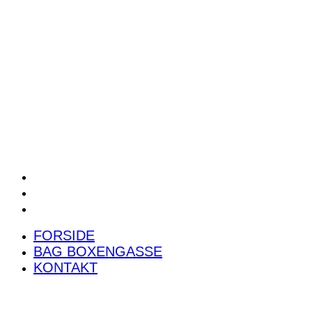
POWER RANKING
PODCAST
PRESSEMEDDELELSER
BILTEST
FORSIDE
BAG BOXENGASSE
KONTAKT
FORSIDE
BAG BOXENGASSE
KONTAKT