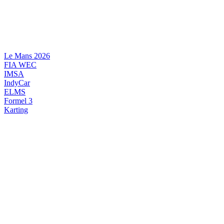
Videre
til
indhold
Le Mans 2026
FIA WEC
IMSA
IndyCar
ELMS
Formel 3
Karting
DANSK MOTORSPORT
INTERNATIONAL MOTORSPORT
ARTIKELSERIER