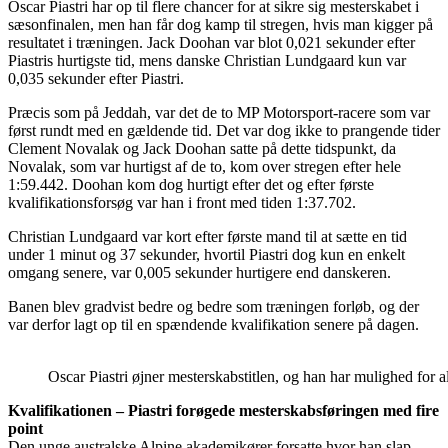
Oscar Piastri har op til flere chancer for at sikre sig mesterskabet i
sæsonfinalen, men han får dog kamp til stregen, hvis man kigger på
resultatet i træningen. Jack Doohan var blot 0,021 sekunder efter
Piastris hurtigste tid, mens danske Christian Lundgaard kun var
0,035 sekunder efter Piastri.
Præcis som på Jeddah, var det de to MP Motorsport-racere som var
først rundt med en gældende tid. Det var dog ikke to prangende tider
Clement Novalak og Jack Doohan satte på dette tidspunkt, da
Novalak, som var hurtigst af de to, kom over stregen efter hele
1:59.442. Doohan kom dog hurtigt efter det og efter første
kvalifikationsforsøg var han i front med tiden 1:37.702.
Christian Lundgaard var kort efter første mand til at sætte en tid
under 1 minut og 37 sekunder, hvortil Piastri dog kun en enkelt
omgang senere, var 0,005 sekunder hurtigere end danskeren.
Banen blev gradvist bedre og bedre som træningen forløb, og der
var derfor lagt op til en spændende kvalifikation senere på dagen.
Oscar Piastri øjner mesterskabstitlen, og han har mulighed for 
Kvalifikationen – Piastri forøgede mesterskabsføringen med fire
point
Den unge australske Alpine akademikører forsatte hvor han slap