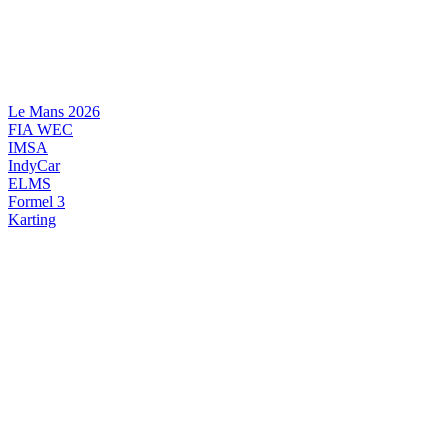
Videre
til
indhold
Le Mans 2026
FIA WEC
IMSA
IndyCar
ELMS
Formel 3
Karting
DANSK MOTORSPORT
INTERNATIONAL MOTORSPORT
ARTIKELSERIER