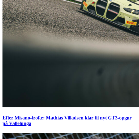
Efter Misano-trofæ: Mathias Villadsen klar til nyt GT3-opgør
på Vallelunga