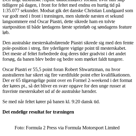
tidligere på dagen, i front for feltet med endnu en hurtig tid på
1:35.077 sekunder. Modsat gik det danske Christian Lundgaard som
var godt med i front i træningen, men sluttede næsten et sekund
langsommere end Oscar Piastri, dette sikrede ham en tolvte
startposition til både lørdagens første sprintløb og søndagens feature
løb.
Den australske mesterskabsførende Piastri sikrede sig med den femte
pole-position i streg, fire yderligere vigtige point til mesterskabet.
Det meste af feltet forbedrede dog deres tider gradvist i det andet
forsøg, da banen blev bedre og bedre som mørket faldt tungere.
Oscar Piastri er 55,5 point foran Robert Shwartzman, nu hvor
australieren har sikret sig fire værdifulde point efter kvalifikationen.
Der er 65 tilgængelige point over en Formel 2-weekend i det format
der køres pt., så det bliver en svær opgave for den unge russer at
fravriste mesterskabet ud af de australske hænder.
Se med når feltet kører på banen kl. 9:20 dansk tid.
Det endelige resultat for træningen
Foto: Formula 2 Press via Formula Motorsport Limited