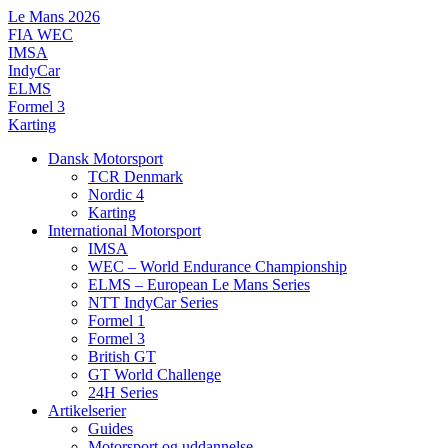
Videre
Le Mans 2026
til
FIA WEC
indhold
IMSA
IndyCar
ELMS
Formel 3
Karting
Dansk Motorsport
TCR Denmark
Nordic 4
Karting
International Motorsport
IMSA
WEC – World Endurance Championship
ELMS – European Le Mans Series
NTT IndyCar Series
Formel 1
Formel 3
British GT
GT World Challenge
24H Series
Artikelserier
Guides
Motorsport og uddannelse