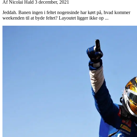
Af
Nicolai Hald
3 december, 2021
Jeddah. Banen ingen i feltet nogensinde har kørt på, hvad kommer
weekenden til at byde feltet? Layoutet ligger ikke op ...