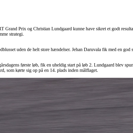
RT Grand Prix og Christian Lundgaard kunne have sikret et godt resulta
mme strategi.
blusset uden de helt store hændelser. Jehan Daruvala fik med en god sta
gårsdagens første løb, fik en uheldig start på løb 2. Lundgaard blev sp
rd, som kørte sig op på en 14. plads inden målflaget.