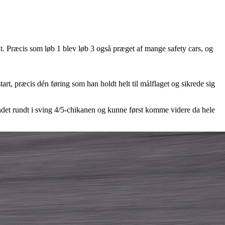
t. Præcis som løb 1 blev løb 3 også præget af mange safety cars, og
rt, præcis dén føring som han holdt helt til målflaget og sikrede sig
undet rundt i sving 4/5-chikanen og kunne først komme videre da hele