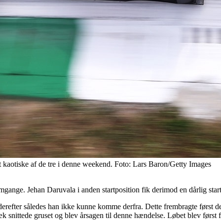
t kaotiske af de tre i denne weekend. Foto: Lars Baron/Getty Images
omgange. Jehan Daruvala i anden startposition fik derimod en dårlig start
efter således han ikke kunne komme derfra. Dette frembragte først den v
æk snittede gruset og blev årsagen til denne hændelse. Løbet blev først 