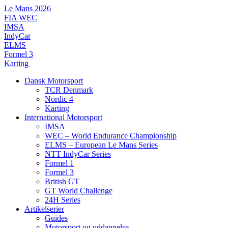
Videre
Le Mans 2026
til
FIA WEC
indhold
IMSA
IndyCar
ELMS
Formel 3
Karting
Dansk Motorsport
TCR Denmark
Nordic 4
Karting
International Motorsport
IMSA
WEC – World Endurance Championship
ELMS – European Le Mans Series
NTT IndyCar Series
Formel 1
Formel 3
British GT
GT World Challenge
24H Series
Artikelserier
Guides
Motorsport og uddannelse