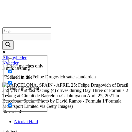
Alle nyheder
Nyheder
Exact matches only
3 min. læsning
F2: Testdag 3 – Felipe Drugovich satte standarden
Search in title
Search in content
Skrevet af
Nicolai Hald
Udgivet