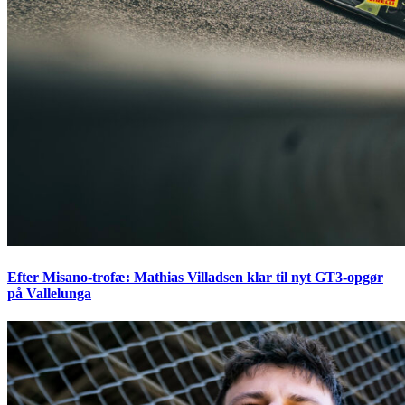
Efter Misano-trofæ: Mathias Villadsen klar til nyt GT3-opgør
på Vallelunga