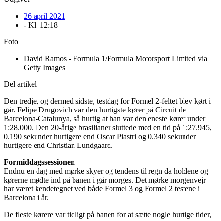
26 april 2021
- Kl.
12:18
Foto
David Ramos - Formula 1/Formula Motorsport Limited via
Getty Images
Del artikel
Den tredje, og dermed sidste, testdag for Formel 2-feltet blev kørt i
går. Felipe Drugovich var den hurtigste kører på Circuit de
Barcelona-Catalunya, så hurtig at han var den eneste kører under
1:28.000. Den 20-årige brasilianer sluttede med en tid på 1:27.945,
0.190 sekunder hurtigere end Oscar Piastri og 0.340 sekunder
hurtigere end Christian Lundgaard.
Formiddagssessionen
Endnu en dag med mørke skyer og tendens til regn da holdene og
kørerne mødte ind på banen i går morges. Det mørke morgenvejr
har været kendetegnet ved både Formel 3 og Formel 2 testene i
Barcelona i år.
De fleste kørere var tidligt på banen for at sætte nogle hurtige tider,