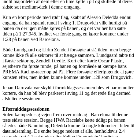
indtil majoriteten af dem efter en time kørte i pit og skiftede til deres
sidste sæt medium-dæk i denne omgang.
Kun en kort periode med rødt flag, skabt af Alessio Deledda endnu
engang, da han spandt rundt i sving 1. Drugovich ville hurtigt på
banen da der igen måtte køres på banen, og det var her han satte
tiden på 1:27.945, hvilket var første gang en kører kommer under
1:28 på banen ved Barcelona.
Både Lundgaard og Lirim Zendeli forsøgte at slå tiden, men begge
kunne ikke få alle sektorer til at hænge sammen. Lundgaard tabte tid
i første sektor og Zendeli i tredje. Kort efter kørte Oscar Piastri,
sejrsherre fra første runde, på banen og formåede at kæmpe hans
PREMA Racing-racer op på P2. Flere forsøgte efterfølgende at gøre
kunsten efter, men inden kunne komme under 1:28 som Drugovich.
Jehan Daruvala var skyld i formiddagssessionen blev et par minutter
kortere, da han bil blev parkeret i sving 11 og det røde flag dermed
afsluttede sessionen.
Eftermiddagssessionen
Solen kæmpede sig vejen frem over middag i Barcelona til denne
tests sidste session. Begge HWA Racelabs kørte tidligt på banen,
således både Nannini og Deledda kunne få nogle kilometer i bilen til
dataindsamling. De endte begge nederst af alle, henholdsvis 2,4
sekunder og 4,1 sekunder efter Felipe Drugovichs’ hurtigste