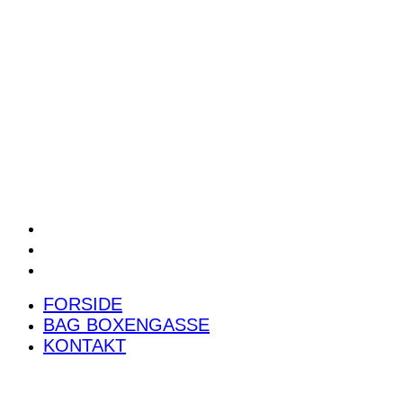
POWER RANKING
PODCAST
PRESSEMEDDELELSER
BILTEST
FORSIDE
BAG BOXENGASSE
KONTAKT
FORSIDE
BAG BOXENGASSE
KONTAKT