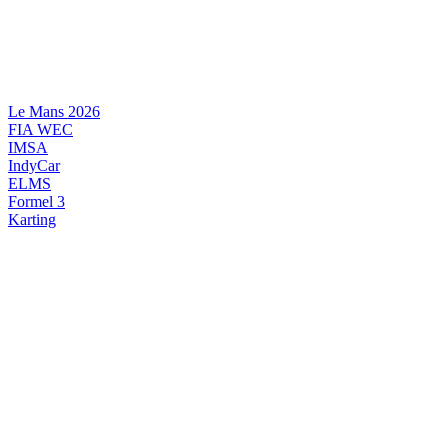
Videre
til
indhold
Le Mans 2026
FIA WEC
IMSA
IndyCar
ELMS
Formel 3
Karting
DANSK MOTORSPORT
INTERNATIONAL MOTORSPORT
ARTIKELSERIER