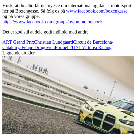
Husk, at du altid får det nyeste om international og dansk motorsport
her på Boxengasse. Så følg os på
www.facebook.com/boxengasse
og på vores gruppe,
https://www.facebook.com/groups/nytommotorsport/
.
Det er god stil at dele godt indhold med andre
ART Grand Prix
Christian Lundgaard
Circuit de Barcelona-
Catalunya
Felipe Drugovich
Formel 2
UNI-Virtuosi Racing
Lignende artikler